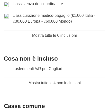
L’assistenza del coordinatore
Cassa Comune:
Benzina e attività
Incluso:
Pernottamento con colazione, auto a noleggio.
Non incluso:
Cibo e bevande dei partecipanti.
L’assicurazione medico-bagaglio (€1.000 Italia -
Cassa Comune:
Benzina e attività
€30.000 Europa - €60.000 Mondo)
Non incluso:
Cibo e bevande dei partecipanti.
Mostra tutte le 6 inclusioni
Cosa non è incluso
trasferimenti A/R per Cagliari
pasti e bevande dove non indicato
Mostra tutte le 4 non inclusioni
tutti gli extra che vorrai acquistare e riuscirai ad
infilare nello zaino :)
Cassa comune
Tutto ciò che non è menzionato nella sezione "Cosa