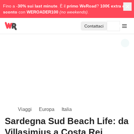
Fino a -
30% sui last minute
. È il
primo WeRoad
?
100€ extra di
sconto
con
WEROADER100
(no weekends).
Contattaci
Viaggi
Europa
Italia
Sardegna Sud Beach Life: da
Villasimius a Costa Rei