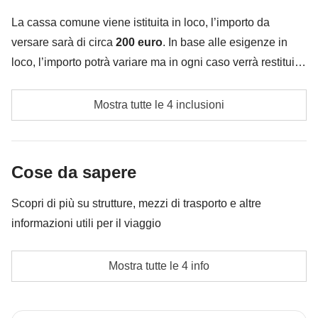
è incluso"
La cassa comune viene istituita in loco, l’importo da
versare sarà di circa
200 euro
. In base alle esigenze in
loco, l’importo potrà variare ma in ogni caso verrà restituita
la differenza non utilizzata.​
Carburante ed eventuali pedaggi
Mostra tutte le 4 inclusioni
Tasse di soggiorno, se previste
Cassa comune del coordinatore
Cose da sapere
Le attività ed extra che tutti i partecipanti avranno
Scopri di più su strutture, mezzi di trasporto e altre
concordato di fare e la relativa quota parte del
informazioni utili per il viaggio
coordinatore. Le attività pagate con la Cassa Comune
sono svolte da fornitori locali terzi e valgono le loro
Alloggi
Mostra tutte le 4 info
condizioni; WeRoad non interviene nella gestione né
Hotel, appartamenti e alloggi tipici.
assume responsabilità
L'opzione no-sharing room non è disponibile per tutti i
turni.