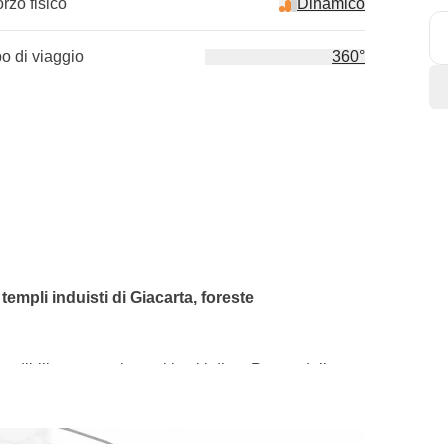
orzo fisico
Dinamico
po di viaggio
360°
i templi induisti di Giacarta, foreste
dibili per scoprire tutti i volti di un Paese dalle
sta perla del Sud Est Asiatico sia la meta preferita
Oltre a poter fare snorkeling con le tartarughe,