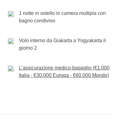
de
1 notte in ostello in camera multipla con
 da Lombok a Giakarta (circa 2 ore)
bbe subire variazioni rispetto a quanto pubblicato
bagno condiviso
ti in loco
WeRoad (condizioni climatiche, festività, scioperi,
Volo interno da Giakarta a Yogyakarta il
giorno 2
L’assicurazione medico-bagaglio (€1.000
Italia - €30.000 Europa - €60.000 Mondo)