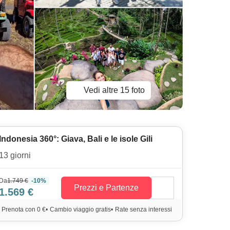
Vedi altre 15 foto
Indonesia 360°: Giava, Bali e le isole Gili
13 giorni
Da
1.749 €
-10%
Prezzi e Partenze
1.569 €
Prenota con 0 €
•
Cambio viaggio gratis
•
Rate senza interessi