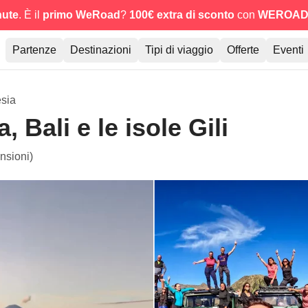
nute
. È il
primo WeRoad
?
100€ extra di sconto
con
WEROAD
Partenze
Destinazioni
Tipi di viaggio
Offerte
Eventi
sia
 Bali e le isole Gili
nsioni)