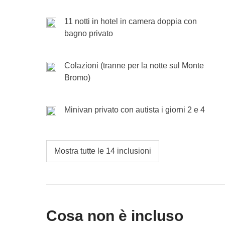
Non incluso:
transfer per aeroporto, pasti e bevan
11 notti in hotel in camera doppia con
Incluso:
pernottamento con colazione, volo interno
Fine dei servizi WeRoad. Il programma del tour potre
bagno privato
Cassa comune:
eventuali ingressi, attività e traspor
per motivi non prevedibili ed esterni alla volontà di 
Non incluso:
pasti e bevande
ecc.)
Colazioni (tranne per la notte sul Monte
Bromo)
Minivan privato con autista i giorni 2 e 4
Mostra tutte le 14 inclusioni
Cosa non è incluso