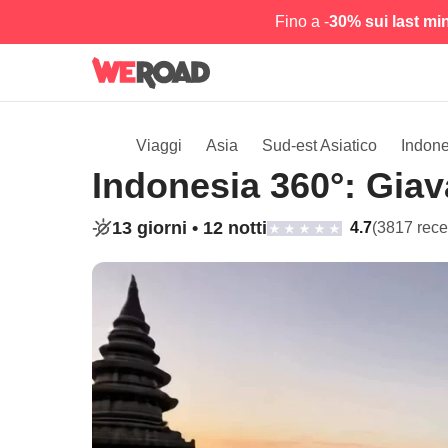
Fino a -
30% sui last mi
Viaggi
Asia
Sud-est Asiatico
Indone
Indonesia 360°: Giava,
13 giorni •
12 notti
4.7
(3817 rece