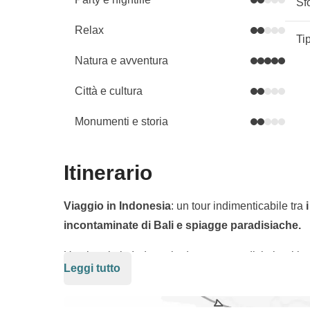
Sf
Relax
Ti
Natura e avventura
Città e cultura
Monumenti e storia
Itinerario
Viaggio in Indonesia
: un tour indimenticabile tra
incontaminate di Bali e spiagge paradisiache.
Un viaggio in Indonesia da sogno: tredici giorni incre
Leggi tutto
mille sfaccettature. È facile immaginare perché que
degli amanti della natura, del surf e della cultura! 