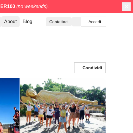
ER100
(no weekends).
About
Blog
Contattaci
Accedi
Condividi