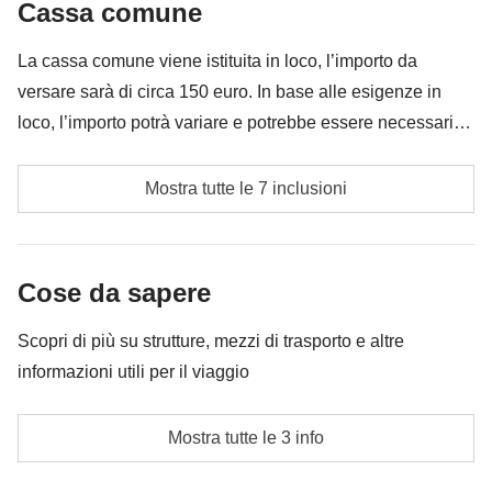
Cassa comune
Tutto ciò che non è menzionato nella sezione "Cosa
è incluso"
La cassa comune viene istituita in loco, l’importo da
versare sarà di circa 150 euro. In base alle esigenze in
loco, l’importo potrà variare e potrebbe essere necessario
implementarla ulteriormente
Ingressi ai siti/musei
Mostra tutte le 7 inclusioni
Kayak (facoltativo) al lago Koman
Giro in barca (facoltativo) di un giorno intero a
Cose da sapere
Saranda
Scopri di più su strutture, mezzi di trasporto e altre
Rafting (facoltativo) sul fiume Vjosa
informazioni utili per il viaggio
Un ammontare che riteniamo sufficiente per coprire le
Alloggi
spese di benzina, eventuali pedaggi e parcheggi
Mostra tutte le 3 info
Hotel tipici e a gestione famigliare. Le camere
Le attività ed extra che tutti i partecipanti avranno
possono essere matrimoniali, doppie o triple a