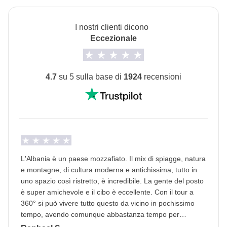
concordato di fare e la relativa quota parte del
seconda della disponibilità.
coordinatore. Le attività pagate con la Cassa Comune
L'opzione camera privata è disponibile fino a
I nostri clienti dicono
sono svolte da fornitori locali terzi e valgono le loro
Eccezionale
esaurimento.
condizioni; WeRoad non interviene nella gestione né
Trasporti
assume responsabilità
Auto a noleggio e trasporti locali ove necessario.
4.7
su 5 sulla base di
1924
recensioni
Cassa comune del coordinatore
Info sulle camere private
Vedi i dettagli
L'Albania è un paese mozzafiato. Il mix di spiagge, natura
e montagne, di cultura moderna e antichissima, tutto in
uno spazio così ristretto, è incredibile. La gente del posto
è super amichevole e il cibo è eccellente. Con il tour a
360° si può vivere tutto questo da vicino in pochissimo
tempo, avendo comunque abbastanza tempo per
rilassarsi e lasciare che le impressioni facciano il loro