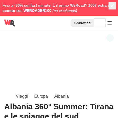
Fino a -
30% sui last minute
. È il
primo WeRoad
?
100€ extra di
sconto
con
WEROADER100
(no weekends).
Contattaci
Viaggi
Europa
Albania
Albania 360° Summer: Tirana
e le spiagge del sud