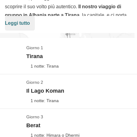
scoprire il suo volto più autentico.
Il nostro viaggio di
gruppo in Albania parte a Tirana
, la capitale, e ci porta
Leggi tutto
pian piano verso sud, tra
villaggi tradizionali
,
spiagge
incantevoli
e
indietro nel tempo fino a Butrinto
.
Chiudiamo il cerchio di nuovo a Tirana, dopo aver visto le
Giorno 1
bellezze ancora sconosciute di questo Paese
Tirana
straordinario.
1 notte: Tirana
Giorno 2
Benvenuti in Albania!
Il Lago Koman
Vedi mappa
1 notte: Tirana
I voli aerei da/per l'Italia non sono inclusi nel
pacchetto
, così potrai decidere da dove partire, a che
Giorno 3
Kayak o relax?
ora e con la compagnia aerea che preferisci. Questo
Berat
Vedi mappa
per darti la massima libertà di scelta!
1 notte: Himara o Dhermi