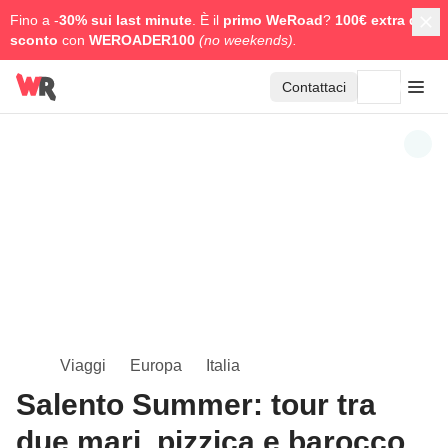
Fino a -
30% sui last minute
. È il
primo WeRoad
?
100€ extra di
sconto
con
WEROADER100
(no weekends).
Contattaci
Viaggi
Europa
Italia
Salento Summer: tour tra
due mari, pizzica e barocco