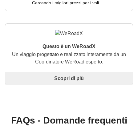
Cercando i migliori prezzi per i voli
Questo è un WeRoadX
Un viaggio progettato e realizzato interamente da un
Coordinatore WeRoad esperto.
Scopri di più
Questo è un viaggio progettato e realizzato
interamente da un Coordinatore WeRoad esperto. Il
Coordinatore si occupa di tutto il viaggio: dalla
definizione dell'itinerario alla selezione delle
accommodation e delle esperienze in loco. Tramite
WeRoad potrai prenotare il viaggio e gestirlo nella
FAQs - Domande frequenti
tua area personale, come qualsiasi altro WeRoad.