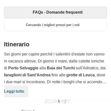
FAQs - Domande frequenti
Cercando i migliori prezzi per i voli
Itinerario
Sei giorni per capire perché i salentini d'estate non vanno
in vacanza altrove. Di giorno il mare, dalle calette ioniche
di
Porto Selvaggio
alla
Baia dei Turchi
sull'Adriatico, dai
faraglioni di Sant'Andrea
fino alle
grotte di Leuca
, dove
i due mari si incontrano. Di notte i borghi che si accendono
di
luminarie
, le piazze che si riempiono per le
feste
Leggi tutto
patronali,
le
sagre
dove si mangia e si balla la
pizzica
fino a tardi, le tappe del festival della
Notte della Taranta
che da Agosto ogni sera trasforma un paese diverso in un