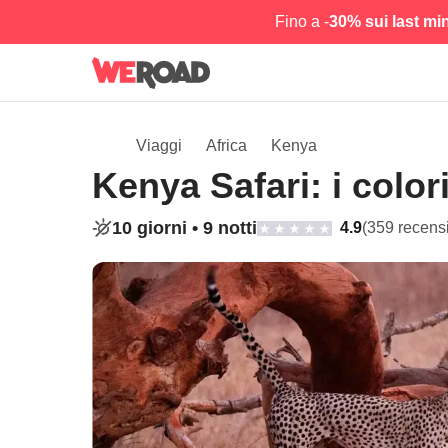
Fino a -
30% sui last mi
Viaggi
Africa
Kenya
Kenya Safari: i color
10 giorni •
9 notti
4.9
(359 recens