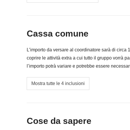
Pasti e bevande dove non indicato
Tutti gli extra che vorrai acquistare e riuscirai
Tutto ciò che non è menzionato nella sezione
Cassa comune
L’importo da versare al coordinatore sarà di circa
coprire le attività extra a cui tutto il gruppo vorrà p
l’importo potrà variare e potrebbe essere necessar
restituita la differenza non utilizzata.
Trasporti nell'area di Malindi
Mostra tutte le 4 inclusioni
Le mance per tutti i fornitori di servizi locali
In questo paese tutti se l’aspettano, perchè, 
parte consistente della loro retribuzione e da
ricompensare i servizi ricevuti adeguandoci ai
Cose da sapere