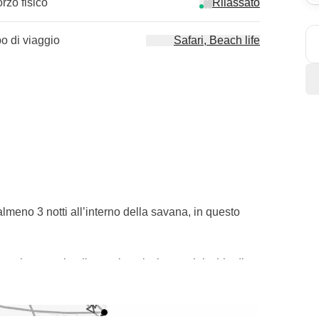
orzo fisico
Rilassato
po di viaggio
Safari, Beach life
almeno 3 notti all’interno della savana, in questo
 avvistare animali sono bassissime e si rischia di
to in jeep, senza la possibilità di spingersi oltre ed