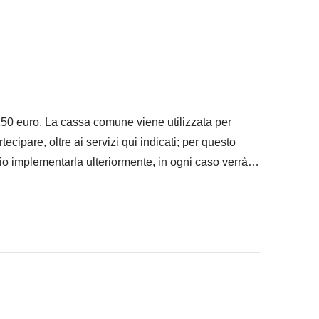
 ad infilare nello zaino
 "Cosa è incluso"
 150 euro. La cassa comune viene utilizzata per
artecipare, oltre ai servizi qui indicati; per questo
io implementarla ulteriormente, in ogni caso verrà
 che contribuiranno a rendere unico il nostro percorso.
a differenza delle usanze italiane, la mancia è una
 viaggiatori responsabili riteniamo opportuno
 canoni e alla cultura locale!