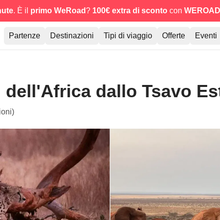
nute
. È il
primo WeRoad
?
100€ extra di sconto
con
WEROAD
Partenze
Destinazioni
Tipi di viaggio
Offerte
Eventi
i dell'Africa dallo Tsavo Es
ioni)