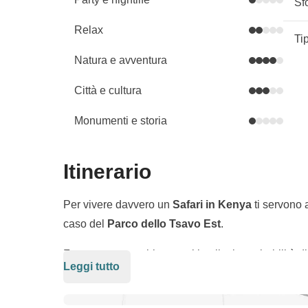
Sf
Relax
Ti
Natura e avventura
Città e cultura
Monumenti e storia
Itinerario
Per vivere davvero un
Safari in Kenya
ti servono 
caso del
Parco dello Tsavo Est
.
Farne meno sarebbe quasi inutile: le probabilità di
Leggi tutto
passare il tempo solo a ripercorrere lo stesso tragit
esplorare i diversi habitat della savana.