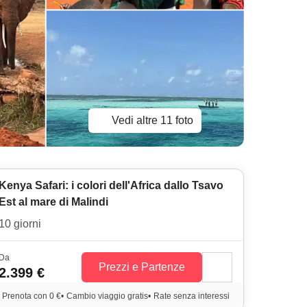
Vedi altre 11 foto
Kenya Safari: i colori dell'Africa dallo Tsavo
Est al mare di Malindi
10 giorni
Da
Prezzi e Partenze
2.399 €
Prenota con 0 €
•
Cambio viaggio gratis
•
Rate senza interessi