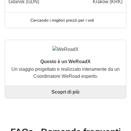
Gdańsk (GDN)
Kraków (KRK)
Cercando i migliori prezzi per i voli
Questo è un WeRoadX
Un viaggio progettato e realizzato interamente da un
Coordinatore WeRoad esperto.
Scopri di più
Questo è un viaggio progettato e realizzato
interamente da un Coordinatore WeRoad esperto. Il
Coordinatore si occupa di tutto il viaggio: dalla
definizione dell'itinerario alla selezione delle
accommodation e delle esperienze in loco. Tramite
WeRoad potrai prenotare il viaggio e gestirlo nella