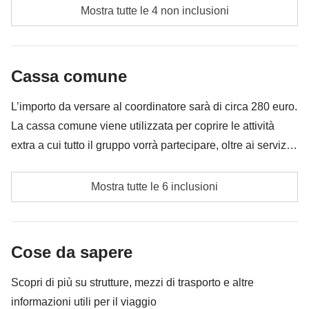
Cassa comune
: walking tour di Cracovia, ingresso alla Miniera
Pasti e bevande dove non indicato
Mostra tutte le 4 non inclusioni
di Sale di Wieliczka
Tutti gli extra che vorrai acquistare e riuscirai ad
Non incluso
: pasti e bevande
infilare nello zaino
Cassa comune
Tutto ciò che non è menzionato nella sezione "Cosa
è incluso"
L’importo da versare al coordinatore sarà di circa 280 euro.
La cassa comune viene utilizzata per coprire le attività
extra a cui tutto il gruppo vorrà partecipare, oltre ai servizi
qui indicati; per questo l’importo potrà variare e potrebbe
Walking Tour di Danzica
essere necessario implementarla ulteriormente, in ogni
Mostra tutte le 6 inclusioni
caso verrà restituita la differenza non utilizzata.
Walking Tour di Cracovia
Ingresso alla Miniera di Sale di Wieliczka
Cose da sapere
Ingresso al Castello di Malbork
Scopri di più su strutture, mezzi di trasporto e altre
informazioni utili per il viaggio
Cassa comune del coordinatore