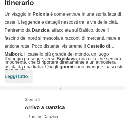
Itinerario
Un viaggio in
Polonia
è come entrare in una storia fatta di
castelli, leggende e dettagli nascosti tra le vie delle città.
Partiremo da
Danzica
, affacciata sul Baltico, dove il
fascino del nord si mescola a racconti di mercanti, mare e
antiche rotte. Poco distante, visiteremo il
Castello di
Malbork
, il castello più grande del mondo, un luogo
Il viaggio prosegue verso
Breslavia
, una città che sembra
imponente, che ci riporterà direttamente a un’atmosfera
uscita da una fiaba. Qui gli
gnomi
sono ovunque, nascosti
medievale.
tra angoli e vicoli, e diventano il filo conduttore di
Leggi tutto
un’esplorazione diversa dal solito. E noi? Ovviamente li
cercheremo tutti, trasformando la città in un gioco continuo,
curioso e diverso dal solito!
Giorno 1
L’ultima tappa è
Cracovia
, dove il lato più simbolico del
Arrivo a Danzica
paese prende forma tra castelli, cortili e storie tramandate
1 notte: Danzica
nel tempo. Dal
Castello di Wawel
, legato al mito del
drago
, fino alla
Miniera di Sale di Wieliczka
, un mondo