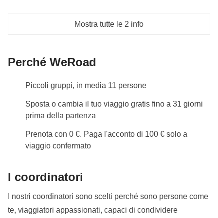
Le attività ed extra che tutti i partecipanti avranno
6 notti in hotel in camera doppia o multipla con bagno
Mostra tutte le 2 info
concordato di fare e la relativa quota parte del
privato
coordinatore
Info sulle camere private
Perché WeRoad
Vedi i dettagli
Piccoli gruppi, in media 11 persone
Sposta o cambia il tuo viaggio gratis fino a 31 giorni
prima della partenza
Prenota con 0 €. Paga l'acconto di 100 € solo a
viaggio confermato
I coordinatori
I nostri coordinatori sono scelti perché sono persone come
te, viaggiatori appassionati, capaci di condividere