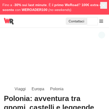
Fino a -
30% sui last minute
. È il
primo WeRoad
?
100€ extra di
sconto
con
WEROADER100
(no weekends).
Contattaci
Viaggi
Europa
Polonia
Polonia: avventura tra
gnomi, castelli e leggende