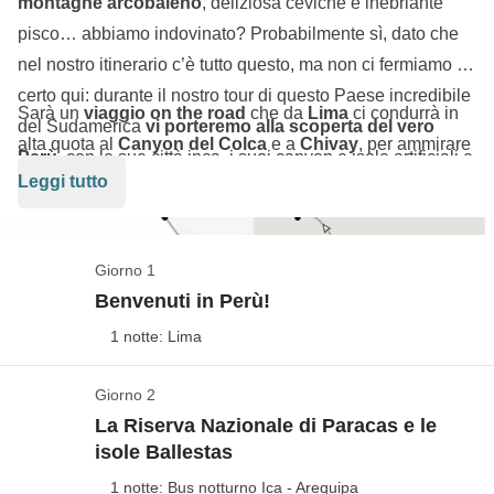
montagne arcobaleno
, deliziosa ceviche e inebriante
pisco… abbiamo indovinato? Probabilmente sì, dato che
nel nostro itinerario c’è tutto questo, ma non ci fermiamo di
certo qui: durante il nostro tour di questo Paese incredibile
Sarà un
viaggio on the road
che da
Lima
ci condurrà in
del Sudamerica
vi porteremo alla scoperta del vero
alta quota al
Canyon del Colca
e a
Chivay
, per ammirare
Perù
, con le sue città inca, i suoi canyon e isole artificiali e
i maestosi condor volare tra le vette, per poi proseguire
Leggi tutto
galleggianti sul lago Titicaca.
verso il
lago Titicaca
, dove conosceremo i locals e
avremo modo di immergerci nelle loro tradizioni per una
sera. Continueremo il nostro viaggio con un trekking per
Giorno 1
raggiungere il panorama più incredibile del Perù, quello
Benvenuti in Perù!
della
Rainbow Mountain
, a ben 5.200 metri di altitudine, e
1 notte: Lima
proseguiremo sulle tracce degli Inca perdendoci nella
Valle Sacra
e scoprendo l’incantevole sito archeologico di
Giorno 2
Siamo in Perù!
Machu Picchu
. Chiudiamo il cerchio a Lima, la capitale,
La Riserva Nazionale di Paracas e le
Vedi mappa
isole Ballestas
con ancora addosso le emozioni provate durante il nostro
I voli aerei da/per l'Italia non sono inclusi nel
viaggio alla scoperta del Perù più autentico.
1 notte: Bus notturno Ica - Arequipa