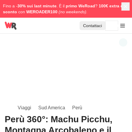
Fino a -
30% sui last minute
. È il
primo WeRoad
?
100€ extra di
sconto
con
WEROADER100
(no weekends).
Contattaci
Viaggi
Sud America
Perù
Perù 360°: Machu Picchu,
Montagna Arcobaleno e il