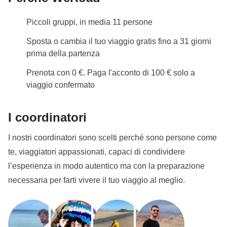
non viene fornita o il passaporto non rispetta la
Piccoli gruppi, in media 11 persone
validità, non possiamo prevedere la tua
partecipazione al viaggio.
L'immagine può essere
Sposta o cambia il tuo viaggio gratis fino a 31 giorni
caricata nell'area riservata a seguito della
prima della partenza
prenotazione. Se il turno che ti interessa è disponibile
Prenota con 0 €. Paga l'acconto di 100 € solo a
e prenoti a meno di 30 giorni, dovrai caricare il
viaggio confermato
passaporto entro 24 ore dal momento dell'acquisto.
Ingresso Machu Picchu
I coordinatori
Machu Picchu è una delle meraviglie del mondo più
I nostri coordinatori sono scelti perché sono persone come
visitate, i biglietti di accesso sono limitati e nominali.
te, viaggiatori appassionati, capaci di condividere
Secondo le regole di accesso al sito archeologico,
l’esperienza in modo autentico ma con la preparazione
tutti i visitatori devono seguire dei circuiti prestabiliti in
necessaria per farti vivere il tuo viaggio al meglio.
modo da preservarlo gestendone l'affluenza. Sono
previsti 3 circuiti con diversi punti panoramici.
In
questo pacchetto è incluso l'ingresso a Machu
Picchu, ma l'assegnazione di un circuito specifico