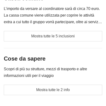
è incluso"
L’importo da versare al coordinatore sarà di circa 70 euro.
Aliscafo ritorno Ustica - Palermo
La cassa comune viene utilizzata per coprire le attività
extra a cui tutto il gruppo vorrà partecipare, oltre ai servizi
qui indicati; per questo l’importo potrà variare e potrebbe
Escursione astronomica
essere necessario implementarla ulteriormente, in ogni
Mostra tutte le 5 inclusioni
caso verrà restituita la differenza non utilizzata.
Tour in barca a Ustica
Tassa di soggiorno
Cose da sapere
Cassa comune del coordinatore
Scopri di più su strutture, mezzi di trasporto e altre
informazioni utili per il viaggio
Le attività ed extra che tutti i partecipanti avranno
concordato di fare e la relativa quota parte del
Soggiorneremo in camere doppie, triple o
coordinatore
Mostra tutte le 2 info
quadruple.In queste strutture potrebbe essere
prevista, per alcune delle notti, la camera condivisa