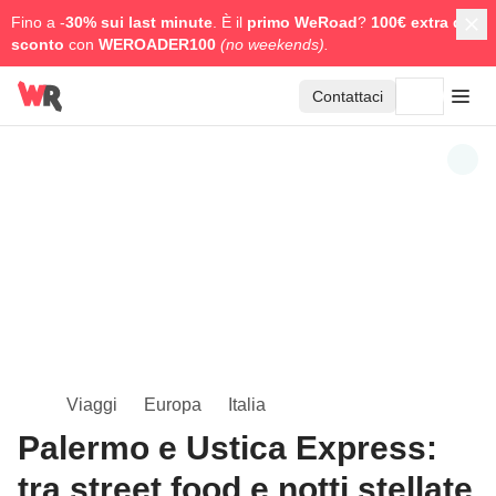
Fino a -
30% sui last minute
. È il
primo WeRoad
?
100€ extra di
sconto
con
WEROADER100
(no weekends).
Contattaci
Viaggi
Europa
Italia
Palermo e Ustica Express:
tra street food e notti stellate