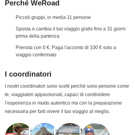
Perché WeRoad
con letto matrimoniale.L'opzione no-sharing room non
è disponibile per questo viaggio.
Piccoli gruppi, in media 11 persone
Info sulle camere private
Sposta o cambia il tuo viaggio gratis fino a 31 giorni
Vedi i dettagli
prima della partenza
Prenota con 0 €. Paga l'acconto di 100 € solo a
viaggio confermato
I coordinatori
I nostri coordinatori sono scelti perché sono persone come
te, viaggiatori appassionati, capaci di condividere
l’esperienza in modo autentico ma con la preparazione
necessaria per farti vivere il tuo viaggio al meglio.