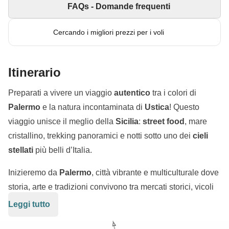
FAQs - Domande frequenti
Cercando i migliori prezzi per i voli
Itinerario
Preparati a vivere un viaggio
autentico
tra i colori di
Palermo
e la natura incontaminata di
Ustica
! Questo
viaggio unisce il meglio della
Sicilia
:
street food
, mare
cristallino, trekking panoramici e notti sotto uno dei
cieli
stellati
più belli d’Italia.
Inizieremo da
Palermo
, città vibrante e multiculturale dove
storia, arte e tradizioni convivono tra mercati storici, vicoli
colorati e profumi irresistibili di
street food siciliano
. Qui
Leggi tutto
ci perderemo tra piazze animate, sapori locali e la vivace