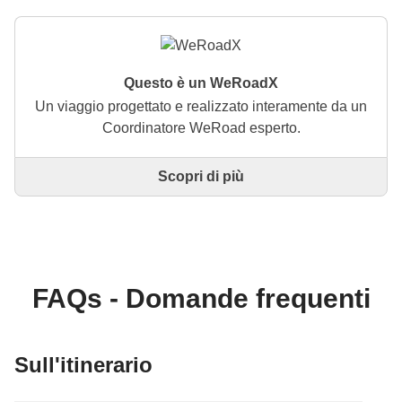
Questo è un WeRoadX
Un viaggio progettato e realizzato interamente da un
Coordinatore WeRoad esperto.
Scopri di più
Questo è un viaggio progettato e realizzato
interamente da un Coordinatore WeRoad esperto. Il
Coordinatore si occupa di tutto il viaggio: dalla
definizione dell'itinerario alla selezione delle
accommodation e delle esperienze in loco. Tramite
WeRoad potrai prenotare il viaggio e gestirlo nella
FAQs - Domande frequenti
tua area personale, come qualsiasi altro WeRoad.
Sull'itinerario