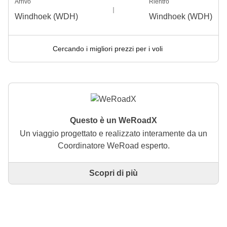
Arrivo
Rientro
Windhoek (WDH)
Windhoek (WDH)
Cercando i migliori prezzi per i voli
Questo è un WeRoadX
Un viaggio progettato e realizzato interamente da un
Coordinatore WeRoad esperto.
Scopri di più
Questo è un viaggio progettato e realizzato
interamente da un Coordinatore WeRoad esperto. Il
Coordinatore si occupa di tutto il viaggio: dalla
definizione dell'itinerario alla selezione delle
accommodation e delle esperienze in loco. Tramite