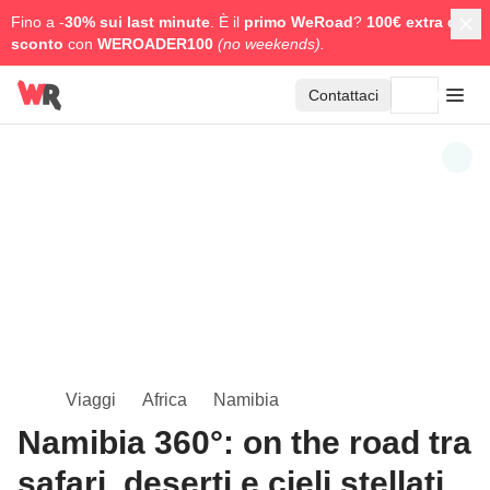
Fino a -
30% sui last minute
. È il
primo WeRoad
?
100€ extra di
sconto
con
WEROADER100
(no weekends).
Contattaci
Viaggi
Africa
Namibia
Namibia 360°: on the road tra
safari, deserti e cieli stellati