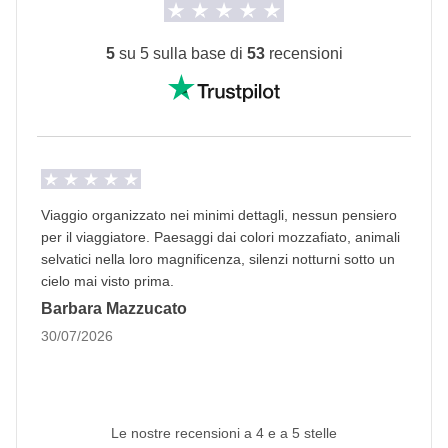
sono svolte da fornitori locali terzi e valgono le loro
condizioni; WeRoad non interviene nella gestione né
5
su 5 sulla base di
53
recensioni
assume responsabilità
Viaggio organizzato nei minimi dettagli, nessun pensiero
per il viaggiatore. Paesaggi dai colori mozzafiato, animali
selvatici nella loro magnificenza, silenzi notturni sotto un
cielo mai visto prima.
Barbara Mazzucato
30/07/2026
Le nostre recensioni a 4 e a 5 stelle