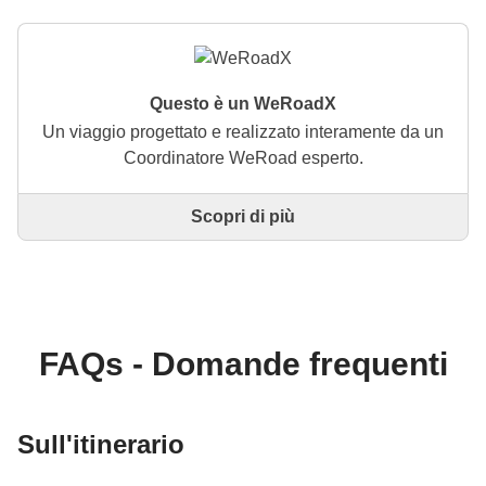
Questo è un WeRoadX
Un viaggio progettato e realizzato interamente da un
Coordinatore WeRoad esperto.
Scopri di più
Questo è un viaggio progettato e realizzato
interamente da un Coordinatore WeRoad esperto. Il
Coordinatore si occupa di tutto il viaggio: dalla
definizione dell'itinerario alla selezione delle
accommodation e delle esperienze in loco. Tramite
WeRoad potrai prenotare il viaggio e gestirlo nella
FAQs - Domande frequenti
tua area personale, come qualsiasi altro WeRoad.
Sull'itinerario