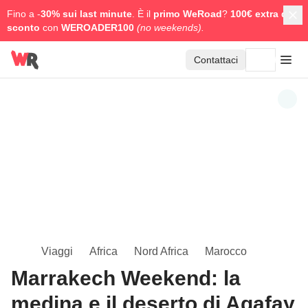
Fino a -
30% sui last minute
. È il
primo WeRoad
?
100€ extra di
sconto
con
WEROADER100
(no weekends).
Contattaci
Viaggi
Africa
Nord Africa
Marocco
Marrakech Weekend: la
medina e il deserto di Agafay