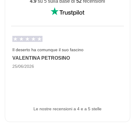
4.9
su 5 sulla base di
52
recensioni
amico e durante il giorno potremo mangiare in zone
private. Essere un WeRoader vuol dire anche
rispettare le tradizioni locali come questa, sarà
un'occasione per conoscerle ancora più da vicino!
Info sulle camere private
Il deserto ha comunque il suo fascino
Vedi i dettagli
VALENTINA PETROSINO
25/06/2026
Le nostre recensioni a 4 e a 5 stelle