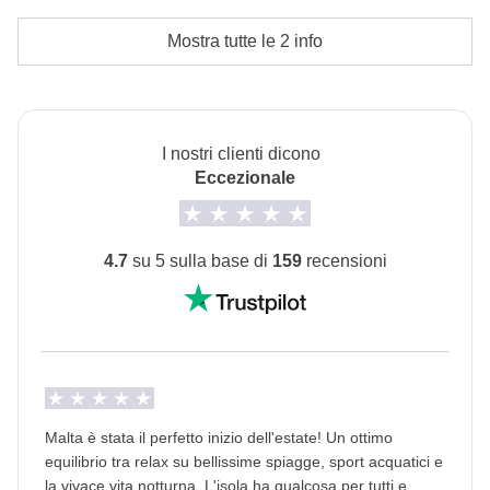
Sistemazioni
Cassa comune del coordinatore
Mostra tutte le 2 info
L'opzione no-sharing room non è disponibile per
questo viaggio
Info sulle camere private
I nostri clienti dicono
Vedi i dettagli
Eccezionale
4.7
su 5 sulla base di
159
recensioni
Malta è stata il perfetto inizio dell'estate! Un ottimo
equilibrio tra relax su bellissime spiagge, sport acquatici e
la vivace vita notturna. L'isola ha qualcosa per tutti e