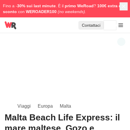
Fino a -
30% sui last minute
. È il
primo WeRoad
?
100€ extra di
sconto
con
WEROADER100
(no weekends).
Contattaci
Viaggi
Europa
Malta
Malta Beach Life Express: il
mare maltese, Gozo e