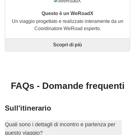
Questo è un WeRoadX
Un viaggio progettato e realizzato interamente da un
Coordinatore WeRoad esperto.
Scopri di più
Questo è un viaggio progettato e realizzato
interamente da un Coordinatore WeRoad esperto. Il
Coordinatore si occupa di tutto il viaggio: dalla
definizione dell'itinerario alla selezione delle
accommodation e delle esperienze in loco. Tramite
WeRoad potrai prenotare il viaggio e gestirlo nella
FAQs - Domande frequenti
tua area personale, come qualsiasi altro WeRoad.
Sull'itinerario
Quali sono i dettagli di incontro e partenza per
questo viaggio?