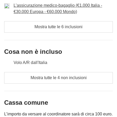
autentici e pieni di energia positiva. 🌞🏄‍♀️🧘‍♂️✨
L’assicurazione medico-bagaglio (€1.000 Italia -
Incluso
: Lezione di surf, Lezione di Yoga, cena di arrivederci
€30.000 Europa - €60.000 Mondo)
Cassa comune
: eventuali transfer
Incluso
:
Non incluso
: Pasti
Cassa comune
: eventuali transfer
Mostra tutte le 6 inclusioni
Non incluso
: pasti e bevande
Cosa non è incluso
Volo A/R dall'Italia
Pasti e bevande dove non indicato
Mostra tutte le 4 non inclusioni
Tutti gli extra che vorrai acquistare e riuscirai ad
infilare nello zaino
Cassa comune
Tutto ciò che non è menzionato nella sezione "Cosa
è incluso"
L’importo da versare al coordinatore sarà di circa 100 euro.