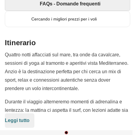
FAQs - Domande frequenti
Cercando i migliori prezzi per i voli
Itinerario
Quattro notti affacciati sul mare, tra onde da cavalcare,
sessioni di yoga al tramonto e aperitivi vista Mediterraneo.
Anzio è la destinazione perfetta per chi cerca un mix di
sport, relax e connessioni autentiche senza dover
prendere un volo intercontinentale.
Durante il viaggio alterneremo momenti di adrenalina e
lentezza: la mattina ci aspetta il surf, con lezioni adatte sia
a chi vuole provare per la prima volta sia a chi ha già
Leggi tutto
qualche onda nel curriculum. Dopo il mare, tempo libero