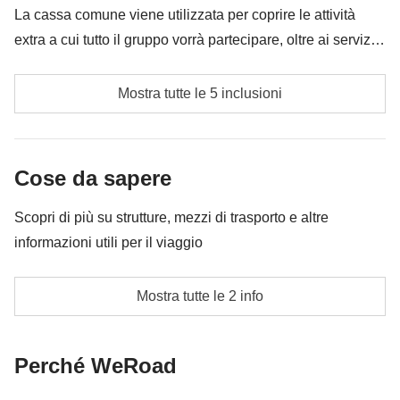
La cassa comune viene utilizzata per coprire le attività
extra a cui tutto il gruppo vorrà partecipare, oltre ai servizi
qui indicati; per questo l’importo potrà variare e potrebbe
tassa di soggiorno
essere necessario implementarla ulteriormente, in ogni
Mostra tutte le 5 inclusioni
caso verrà restituita la differenza non utilizzata.
tutto c'è non è specificamente incluso
transfer e/o rent car
Cose da sapere
Cassa comune del coordinatore
Scopri di più su strutture, mezzi di trasporto e altre
informazioni utili per il viaggio
Le attività ed extra che tutti i partecipanti avranno
concordato di fare e la relativa quota parte del
L'alloggio sarà vicino al mare. Ma in caso di utilizzo di
coordinatore
Mostra tutte le 2 info
transfer/ o affitto macchine sarà inserito in cassa
comune
Perché WeRoad
Info sulle camere private
Vedi i dettagli