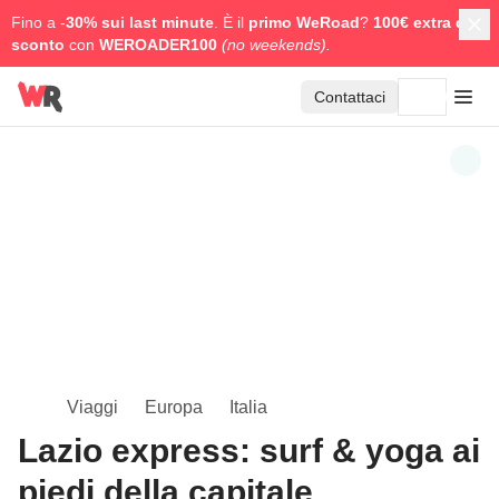
Fino a -
30% sui last minute
. È il
primo WeRoad
?
100€ extra di
sconto
con
WEROADER100
(no weekends).
Contattaci
Viaggi
Europa
Italia
Lazio express: surf & yoga ai
piedi della capitale