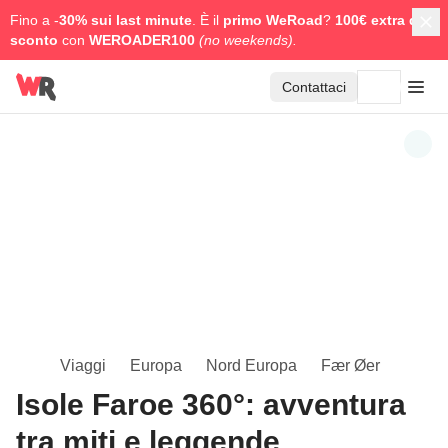
Fino a -
30% sui last minute
. È il
primo WeRoad
?
100€ extra di
sconto
con
WEROADER100
(no weekends).
Contattaci
Viaggi
Europa
Nord Europa
Fær Øer
Isole Faroe 360°: avventura
tra miti e leggende