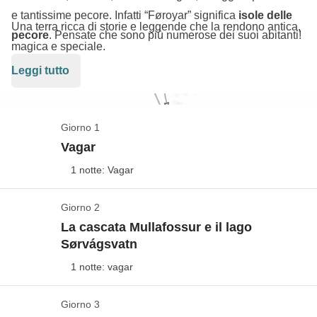
e tantissime pecore. Infatti “Føroyar” significa
isole delle
Una terra ricca di storie e leggende che la rendono antica,
pecore
. Pensate che sono più numerose dei suoi abitanti!
magica e speciale.
Leggi tutto
Nel nostro viaggio gireremo on the road queste isole
visitando i luoghi più belli. Visiteremo la possente cascata
Mulafossur, cammineremo sulle sponde del lago
Giorno 1
Sorvagsvatn fino a vederlo incontrare l’oceano, vedremo
Vagar
tantissimi puffin, faremo delle bellissime camminate con
1 notte: Vagar
dei panotami mozzafiato…e molto…e molto altro!
Dimenticavo, se vedremo delle pecore mangiare erba sui
Giorno 2
Benvenuti alle Isole Faroe
tetti, non meravigliatevi. Loro tagliano l’erba così!
La cascata Mullafossur e il lago
Vedi mappa
Sørvágsvatn
I voli aerei da/per l'Italia non sono inclusi nel
1 notte: vagar
pacchetto, così potrai decidere da quale aeroporto
partire, a che ora e con la compagnia aerea che
Giorno 3
Il paesino di Bøur