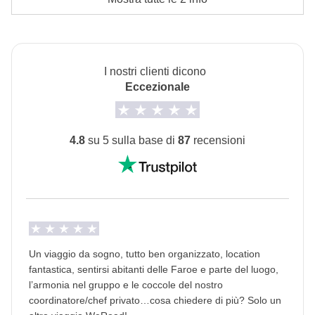
doppia o quadrupla.
Cassa comune del coordinatore
Info sulle camere private
Le attività ed extra che tutti i partecipanti avranno
Vedi i dettagli
concordato di fare e la relativa quota parte del
I nostri clienti dicono
Eccezionale
coordinatore. Le attività pagate con la Cassa Comune
sono svolte da fornitori locali terzi e valgono le loro
condizioni; WeRoad non interviene nella gestione né
4.8
su 5 sulla base di
87
recensioni
assume responsabilità
Un viaggio da sogno, tutto ben organizzato, location
fantastica, sentirsi abitanti delle Faroe e parte del luogo,
l’armonia nel gruppo e le coccole del nostro
coordinatore/chef privato…cosa chiedere di più? Solo un