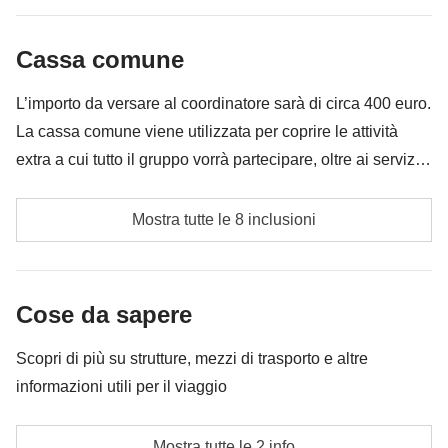
infilare nello zaino
possibile vedere le due pietre immerse nell’oceano.
Cassa comune
Tutto ciò che non è menzionato nella sezione "Cosa
Incluso
: pernottamento, noleggio auto, fee di ingresso al
è incluso"
L’importo da versare al coordinatore sarà di circa 400 euro.
villaggio di Saksun
Cassa comune
: carburante
La cassa comune viene utilizzata per coprire le attività
Non incluso
: pasti e bevande dove non indicato
extra a cui tutto il gruppo vorrà partecipare, oltre ai servizi
qui indicati; per questo l’importo potrà variare e potrebbe
Trekking guidato per Drangarnir
essere necessario implementarla ulteriormente, in ogni
Mostra tutte le 8 inclusioni
caso verrà restituita la differenza non utilizzata.
Trekking fee per l'isola di Mykines
Gita in barca nei fiordi di Vestmanna
Cose da sapere
Traghetti sulle isole di Mykines, Kalsoy e Suðuroy
Scopri di più su strutture, mezzi di trasporto e altre
informazioni utili per il viaggio
Carburante
Eventuali trasporti locali
Soggiorneremo in alberghi o appartamenti in camera
Mostra tutte le 2 info