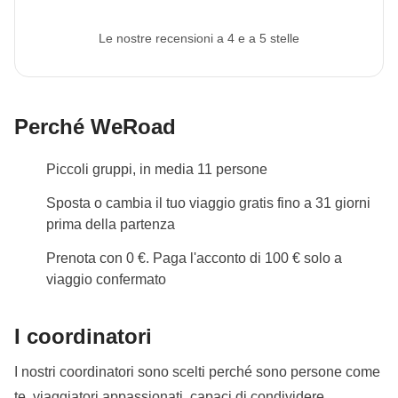
Cultura locale
Le nostre recensioni a 4 e a 5 stelle
Dal 7 febbraio 2027 all'8 marzo 2027 sarà periodo di
Ramadan: questo vuol dire che il viaggio può subire
modifiche in base agli orari di apertura dei luoghi
pubblici. Il pranzo al sacco diventerà il nostro migliore
Perché WeRoad
amico e durante il giorno potremo mangiare in zone
private. Essere un WeRoader vuol dire anche
Piccoli gruppi, in media 11 persone
rispettare le tradizioni locali come questa, sarà
Sposta o cambia il tuo viaggio gratis fino a 31 giorni
un'occasione per conoscerle ancora più da vicino!
prima della partenza
Info sulle camere private
Prenota con 0 €. Paga l'acconto di 100 € solo a
Vedi i dettagli
viaggio confermato
I coordinatori
I nostri coordinatori sono scelti perché sono persone come
te, viaggiatori appassionati, capaci di condividere