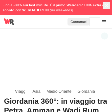
Fino a -
30% sui last minute
. È il
primo WeRoad
?
100€ extra di
sconto
con
WEROADER100
(no weekends).
Contattaci
Viaggi
Asia
Medio Oriente
Giordania
Giordania 360°: in viaggio tra
Petra, Amman e Wadi Rum