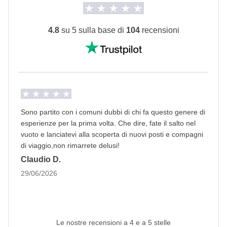
concordato di fare e la relativa parte del coordinatore
Alloggi
Ostelli, Appartamenti, Minshuku o hotel locali. L'unica
4.8
su 5 sulla base di
104
recensioni
notte nel Minshuku (Ryokan) potrebbe essere a
Kanazawa o a Hiroshima e le camere potrebbero
essere miste.
Rooming
L'opzione no-sharing room non è disponibile per
Sono partito con i comuni dubbi di chi fa questo genere di
questo viaggio.
esperienze per la prima volta. Che dire, fate il salto nel
vuoto e lanciatevi alla scoperta di nuovi posti e compagni
In questo viaggio potrebbe essere prevista, per
di viaggio,non rimarrete delusi!
alcune delle notti, la camera condivisa con letto
Claudio D.
matrimoniale.
29/06/2026
Nell'unica notte nel minshuku, le camere
potrebbero essere miste e con il bagno in comune.
Le nostre recensioni a 4 e a 5 stelle
Trasporti