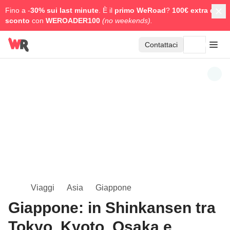
Fino a -
30% sui last minute
. È il
primo WeRoad
?
100€ extra di
sconto
con
WEROADER100
(no weekends).
Contattaci
Viaggi
Asia
Giappone
Giappone: in Shinkansen tra
Tokyo, Kyoto, Osaka e