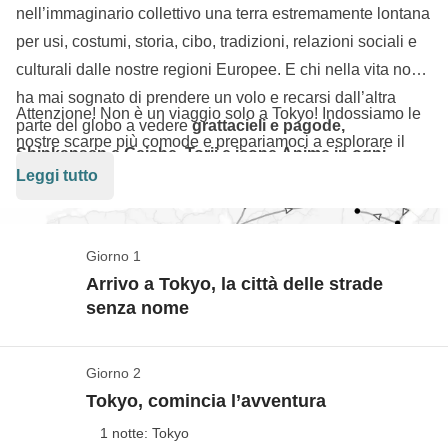
nell’immaginario collettivo una terra estremamente lontana
per usi, costumi, storia, cibo, tradizioni, relazioni sociali e
culturali dalle nostre regioni Europee. E chi nella vita non
ha mai sognato di prendere un volo e recarsi dall’altra
Attenzione! Non è un viaggio solo a Tokyo! Indossiamo le
parte del globo a vedere
grattacieli e pagode,
nostre scarpe più comode e prepariamoci a esplorare il
Shinkansen e Geishe, Torii e icone Anime in ogni
Giappone come mai prima d’ora! Dalle luci di
Shibuya
alle
Leggi tutto
angolo?
Chi non ha mai desiderato, guardando per
boutique eccentriche di
Takeshita Street
, dai suggestivi
l’appunto quegli Anime nella loro versione occidentale, di
monasteri di
Kyoto
ai mistici torii di
Fushimi Inari
, ogni
mangiare un onigiri sul tatami di un Ryokan? Oggi il
tappa è un’immersione nella cultura nipponica. E tra una
Giorno 1
mondo è più piccolo e il lontano è più vicino, e coronare
meta e l’altra? Assaporeremo un
ramen fumante
,
Arrivo a Tokyo, la città delle strade
quel sogno è possibile! In questo viaggio, andremo alla
senza nome
gusteremo i leggendari
takoyaki
, sfrecceremo a bordo
scoperta di angoli e momenti lungo questa stretta isola
dello
Shinkansen
e ci lasceremo sorprendere dalle
allungata, e cercheremo di fermare il tempo per godere
vending machine più stravaganti. A bordo ora, che il
Giorno 2
Benvenuti in Giappone
appieno delle bellezze di questa esotica terra.
capostazione non aspetta!
Tokyo, comincia l’avventura
Vedi mappa
1 notte: Tokyo