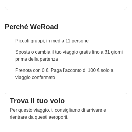
Metropolitana a Tokyo, treno per i grandi spostamenti
e mezzi locali ove possibile
Perché WeRoad
Bagaglio
Per questo viaggio è obbligatorio lo zaino e non
Piccoli gruppi, in media 11 persone
valigia
Sposta o cambia il tuo viaggio gratis fino a 31 giorni
Japan Rain Pass
prima della partenza
Il Japan Rail Pass è un abbonamento ferroviario
Prenota con 0 €. Paga l'acconto di 100 € solo a
riservato ai visitatori stranieri, che consente viaggi
viaggio confermato
illimitati sulla rete nazionale Japan Railways (JR).
Include treni ad alta velocità (Shinkansen, esclusi
Nozomi e Mizuho), treni locali, regionali e le linee
Trova il tuo volo
della metropolitana di grandi città come Tokyo e
Per questo viaggio, ti consigliamo di arrivare e
Osaka.
rientrare da questi aeroporti.
Hanami - Fioritura dei ciliegi
Ricorda che
la fioritura è un evento naturale
, si può