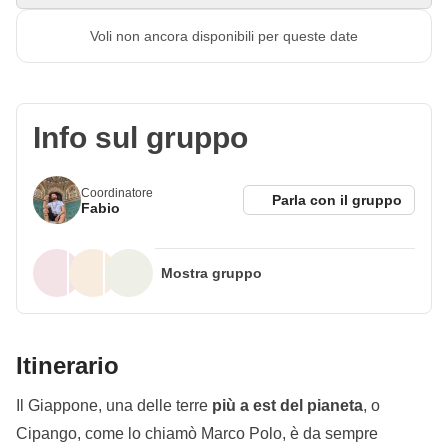
Voli non ancora disponibili per queste date
Info sul gruppo
Coordinatore
Parla con il gruppo
Fabio
Mostra gruppo
Mancano più di 2 mesi alla partenza e
11 persone
Itinerario
sono previste
, questo viaggio si riempirà presto!
Il Giappone, una delle terre
più a est del pianeta
, o
Cipango, come lo chiamò Marco Polo, è da sempre