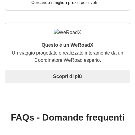
Cercando i migliori prezzi per i voli
Questo è un WeRoadX
Un viaggio progettato e realizzato interamente da un
Coordinatore WeRoad esperto.
Scopri di più
Questo è un viaggio progettato e realizzato
interamente da un Coordinatore WeRoad esperto. Il
Coordinatore si occupa di tutto il viaggio: dalla
definizione dell'itinerario alla selezione delle
accommodation e delle esperienze in loco. Tramite
WeRoad potrai prenotare il viaggio e gestirlo nella
FAQs - Domande frequenti
tua area personale, come qualsiasi altro WeRoad.