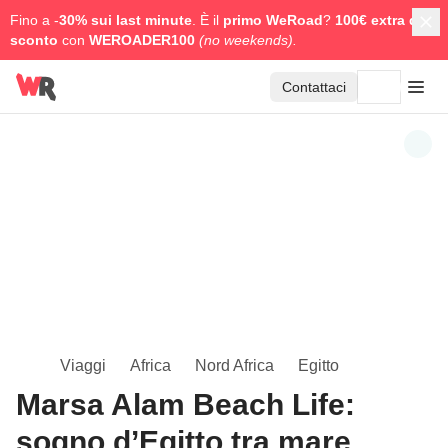
Fino a -
30% sui last minute
. È il
primo WeRoad
?
100€ extra di
sconto
con
WEROADER100
(no weekends).
Contattaci
Viaggi
Africa
Nord Africa
Egitto
Marsa Alam Beach Life:
sogno d’Egitto tra mare