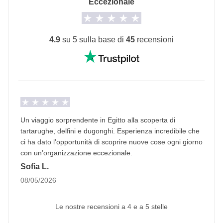
Eccezionale
concordato di fare e la relativa quota parte del
Cultura locale
coordinatore. Le attività pagate con la Cassa Comune
Dal 7 febbraio 2027 all'8 marzo 2027 sarà periodo di
sono svolte da fornitori locali terzi e valgono le loro
4.9
su 5 sulla base di
45
recensioni
Ramadan: questo vuol dire che il viaggio può subire
condizioni; WeRoad non interviene nella gestione né
modifiche in base agli orari di apertura dei luoghi
assume responsabilità
pubblici. Il pranzo al sacco diventerà il nostro migliore
amico e durante il giorno potremo mangiare in zone
private. Essere un WeRoader vuol dire anche
rispettare le tradizioni locali come questa, sarà
Un viaggio sorprendente in Egitto alla scoperta di
un'occasione per conoscerle ancora più da vicino!
tartarughe, delfini e dugonghi. Esperienza incredibile che
ci ha dato l’opportunità di scoprire nuove cose ogni giorno
Info sulle camere private
con un’organizzazione eccezionale.
Vedi i dettagli
Sofia L.
08/05/2026
Le nostre recensioni a 4 e a 5 stelle