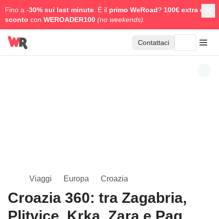
Fino a -
30% sui last minute
. È il
primo WeRoad
?
100€ extra di
sconto
con
WEROADER100
(no weekends).
Contattaci
Viaggi
Europa
Croazia
Croazia 360: tra Zagabria,
Plitvice, Krka, Zara e Pag