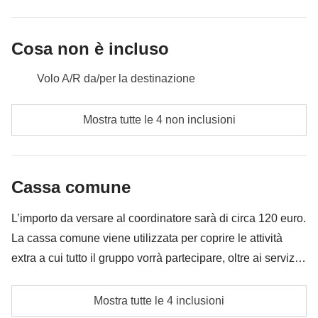
Cosa non è incluso
Volo A/R da/per la destinazione
Pasti e bevande dove non indicato
Mostra tutte le 4 non inclusioni
Tutti gli extra che vorrai acquistare e riuscirai ad
infilare nello zaino
Cassa comune
Tutto ciò che non è menzionato nella sezione "Cosa
è incluso"
L’importo da versare al coordinatore sarà di circa 120 euro.
La cassa comune viene utilizzata per coprire le attività
extra a cui tutto il gruppo vorrà partecipare, oltre ai servizi
qui indicati; per questo l’importo potrà variare e potrebbe
altre escursioni
essere necessario implementarla ulteriormente, in ogni
Mostra tutte le 4 inclusioni
caso verrà restituita la differenza non utilizzata.