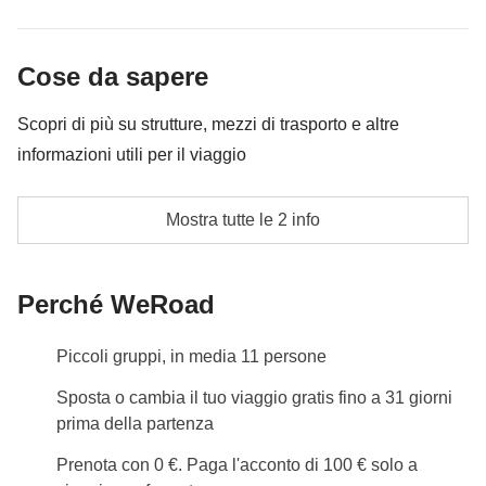
benzina e pedaggi
Cassa comune del coordinatore
Cose da sapere
Le attività ed extra che tutti i partecipanti avranno
Scopri di più su strutture, mezzi di trasporto e altre
concordato di fare e la relativa quota parte del
informazioni utili per il viaggio
coordinatore. Le attività pagate con la Cassa Comune
sono svolte da fornitori locali terzi e valgono le loro
a seconda della disponibilità potrà essere richiesto di
Mostra tutte le 2 info
condizioni; WeRoad non interviene nella gestione né
dormire in un letto matrimoniale alcune volte
assume responsabilità
Info sulle camere private
Perché WeRoad
Vedi i dettagli
Piccoli gruppi, in media 11 persone
Sposta o cambia il tuo viaggio gratis fino a 31 giorni
prima della partenza
Prenota con 0 €. Paga l'acconto di 100 € solo a