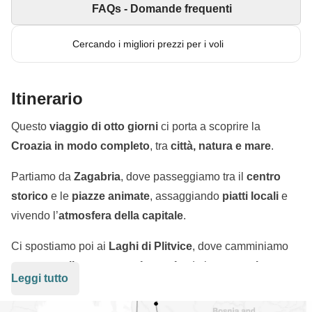
FAQs - Domande frequenti
Cercando i migliori prezzi per i voli
Itinerario
Questo
viaggio di otto giorni
ci porta a scoprire la
Croazia in modo completo
, tra
città, natura e mare
.
Partiamo da
Zagabria
, dove passeggiamo tra il
centro
storico
e le
piazze animate
, assaggiando
piatti locali
e
vivendo l’
atmosfera della capitale
.
Ci spostiamo poi ai
Laghi di Plitvice
, dove camminiamo
tra
passerelle e cascate
, fotografando i
paesaggi
Leggi tutto
mozzafiato
e respirando
aria fresca lontano dalla folla
.