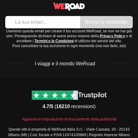
e secche e inverni miti e piovosi. Luglio e agosto
Pantaloncini
possono essere molto caldi, quindi sono i mesi ideali
Costume da bagno
Ricevi la newsletter
per il mare.
Felpa o giacca leggera per la sera
Interno:
Clima continentale, con estati calde e inverni
Useremo questa email per creare il tuo account WeRoad, se non ne hai già
Abiti comodi per escursioni
uno. Proseguendo dichiaro di avere preso visione della
Privacy Policy
e di
freddi. Le città come Zagabria sono migliori da visitare
accettare i
Termini e le Condizioni
di utilizzo dei servizi del sito.
Scarpe:
Puoi cancellare la tua iscrizione in ogni momento (ma non farlo, dai)
in primavera o in autunno quando le temperature sono
Sandali comodi
più miti.
Scarpe da trekking
I viaggi e il mondo WeRoad
Il periodo migliore per visitare la Croazia è tra maggio e
Scarpe da ginnastica
settembre, quando le temperature sono piacevoli e le
Accessori e tecnologia:
piogge meno frequenti.
Occhiali da sole
Destinazioni
Info & link utili (si spera)
Cappello o berretto
Viaggi di gruppo Nord
Contatti
America
FAQ
Caricabatterie portatile
4.7/5
(
18210
recensioni)
Viaggi di gruppo Centro
Termini e condizioni
Macchina fotografica
America
Condizioni generali
Articoli da toeletta e medicinali:
Aggiorna le impostazioni di tracciamento della pubblicità
Viaggi di gruppo Sud
Modulo informativo
America
Spazzolino e dentifricio
Questo sito è proprietà di WeRoad Italia S.r.l. - Viale Cassala, 30 - 20143
standard
Milano (MI) | Cod. fiscale e P.IVA 12474100968 | Registro Imprese Milano
Viaggi di gruppo Africa
Sapone e shampoo