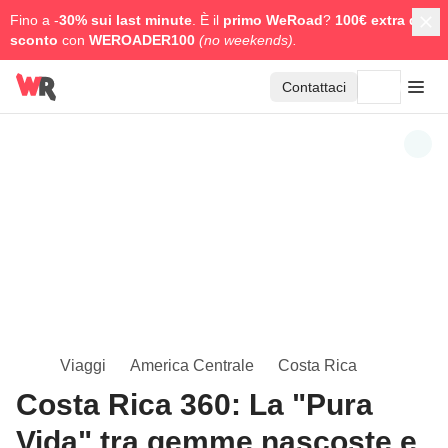
Fino a -
30% sui last minute
. È il
primo WeRoad
?
100€ extra di
sconto
con
WEROADER100
(no weekends).
Contattaci
Viaggi
America Centrale
Costa Rica
Costa Rica 360: La "Pura
Vida" tra gemme nascoste e