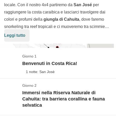
locale. Con il nostro 4x4 partiremo da
San José
per
raggiungere la costa caraibica e lasciarci travolgere dai
colori e profumi della
giungla di Cahuita
, dove faremo
snorkeling tra reef tropicali e ci muoveremo tra scimmie
urlatrici e bradipi.
Leggi tutto
Il viaggio continua con l’adrenalina del
rafting sul Rio
Sarapiquí
e sul
Naranjo River
, perfetti per chi cerca
emozioni forti tra rapide e paesaggi mozzafiato.
Giorno 1
Scopriremo la zona di
Bajos del Toro
, dove una
Benvenuti in Costa Rica!
spettacolare cascata si tuffa in un antico cratere vulcanico,
1 notte: San Josè
incastonato tra canyon nascosti e foreste nebulose.
Nel
Parco Nazionale Rincón de la Vieja
, Patrimonio
dell’UNESCO, cammineremo tra
Giorno 2
foreste tropicali,
Check in: la nostra avventura inizia a San Josè
Immersi nella Riserva Naturale di
cascate e vulcani fumanti
, in un ecosistema incredibile.
Vedi mappa
Cahuita: tra barriera corallina e fauna
Lungo il tragitto, attraverseremo il celebre
ponte del Rio
selvatica
I voli aerei da/per l'Italia non sono inclusi nel
Tarcoles
, dove potremo ammirare da vicino i famosi
pacchetto, così potrai decidere da dove partire, a che
coccodrilli del Costa Rica
.