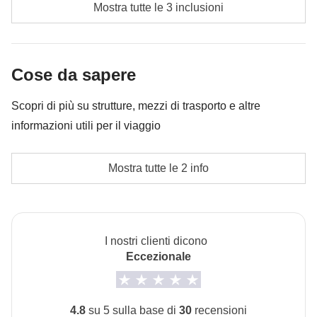
Eventuali trasporti interni
essere necessario implementarla ulteriormente, in ogni
Mostra tutte le 3 inclusioni
caso verrà restituita la differenza non utilizzata.
Cassa comune del coordinatore
Le attività ed extra che tutti i partecipanti avranno
Cose da sapere
concordato di fare e la relativa quota parte del
coordinatore. Le attività pagate con la Cassa Comune
Scopri di più su strutture, mezzi di trasporto e altre
sono svolte da fornitori locali terzi e valgono le loro
informazioni utili per il viaggio
condizioni; WeRoad non interviene nella gestione né
Gli alloggi saranno di diverse tipologie: hotel,
assume responsabilità
Mostra tutte le 2 info
guesthouse, ville, ostelli e glamping nella giungla
Info sulle camere private
Vedi i dettagli
I nostri clienti dicono
Eccezionale
4.8
su 5 sulla base di
30
recensioni