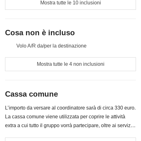
Mostra tutte le 10 inclusioni
Cosa non è incluso
Volo A/R da/per la destinazione
Pasti e bevande dove non indicato
Mostra tutte le 4 non inclusioni
Tutti gli extra che vorrai acquistare e riuscirai ad
infilare nello zaino
Cassa comune
Tutto ciò che non è menzionato nella sezione "Cosa
è incluso"
L’importo da versare al coordinatore sarà di circa 330 euro.
La cassa comune viene utilizzata per coprire le attività
extra a cui tutto il gruppo vorrà partecipare, oltre ai servizi
qui indicati; per questo l’importo potrà variare e potrebbe