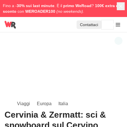
Fino a -
30% sui last minute
. È il
primo WeRoad
?
100€ extra di
sconto
con
WEROADER100
(no weekends).
Contattaci
Viaggi
Europa
Italia
Cervinia & Zermatt: sci &
snowboard sul Cervino