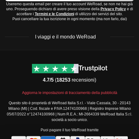
una
e umidi, mentre le estati sono miti e piacevoli. Aprile-
lingua diversa
.
Useremo questa email per creare il tuo account WeRoad, se non ne hai già
Scarpe:
uno. Proseguendo dichiaro di avere preso visione della
Privacy Policy
e di
giugno e settembre-ottobre sono perfetti per
accettare i
Termini e le Condizioni
di utilizzo dei servizi del sito.
Scarpe da trekking comode
Puoi cancellare la tua iscrizione in ogni momento (ma non farlo, dai)
escursioni.
Scarpe da ginnastica
Sud (Ticino):
Qui il clima è più mite, con inverni
Ciabatte per l'hotel
I viaggi e il mondo WeRoad
freschi e estati calde. La primavera e l'autunno sono le
Accessori e tecnologia:
stagioni migliori per visitare questa zona.
Adattatore universale
(le prese in Svizzera sono di
Ti consigliamo di visitare la Svizzera in
primavera
o
inizio
Destinazioni
Info & link utili (si spera)
tipo J)
autunno
per goderti un clima piacevole e meno affollato.
Viaggi di gruppo Nord
Contatti
Power bank
America
FAQ
4.7/5
(
18253
recensioni)
Viaggi di gruppo Centro
Fotocamera o smartphone
Termini e condizioni
America
Mappa o GPS
Condizioni generali
Aggiorna le impostazioni di tracciamento della pubblicità
Viaggi di gruppo Sud
Toilette e medicinali:
Modulo informativo
America
Questo sito è proprietà di WeRoad Italia S.r.l. - Viale Cassala, 30 - 20143
standard
Milano (MI) | Cod. fiscale e P.IVA 12474100968 | Registro Imprese Milano
Viaggi di gruppo Africa
Kit di pronto soccorso
Policy annullamento
05/07/2022 n°12474100968 | Num R.E.A.: MI-2664339 WeRoad Italia S.r.l.
Viaggi di gruppo Medio
viaggio
Farmaci da viaggio comuni come anti-infiammatori e
società a socio unico.
Oriente
Cookie policy
antistaminici
Puoi pagare il tuo WeRoad tramite
Viaggi di gruppo Asia
Privacy policy
Articoli per l'igiene personale