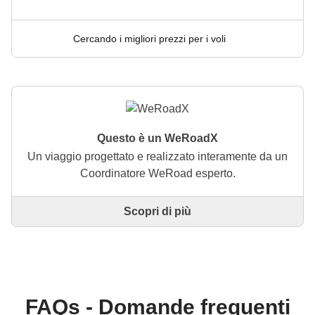
Cercando i migliori prezzi per i voli
Questo è un WeRoadX
Un viaggio progettato e realizzato interamente da un
Coordinatore WeRoad esperto.
Scopri di più
Questo è un viaggio progettato e realizzato
interamente da un Coordinatore WeRoad esperto. Il
Coordinatore si occupa di tutto il viaggio: dalla
definizione dell'itinerario alla selezione delle
accommodation e delle esperienze in loco. Tramite
WeRoad potrai prenotare il viaggio e gestirlo nella
FAQs - Domande frequenti