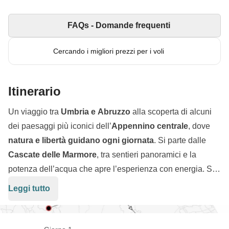
FAQs - Domande frequenti
Cercando i migliori prezzi per i voli
Itinerario
Un viaggio tra
Umbria e Abruzzo
alla scoperta di alcuni
dei paesaggi più iconici dell’
Appennino centrale
, dove
natura e libertà guidano ogni giornata
. Si parte dalle
Cascate delle Marmore
, tra sentieri panoramici e la
potenza dell’acqua che apre l’esperienza con energia. Si
prosegue verso i
Monti Sibillini
, dove
Castelluccio
Leggi tutto
accoglie con le sue distese infinite e i panorami aperti
che invitano a camminare senza fretta. Il percorso entra poi
nella dimensione più selvaggia della
Gola