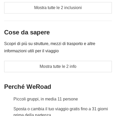
Cassa comune del coordinatore
essere necessario implementarla ulteriormente, in ogni
Mostra tutte le 2 inclusioni
caso verrà restituita la differenza non utilizzata.
Le attività ed extra che tutti i partecipanti avranno
concordato di fare e la relativa quota parte del
Cose da sapere
coordinatore
Scopri di più su strutture, mezzi di trasporto e altre
informazioni utili per il viaggio
è richiesta disponibilità alla guida
Mostra tutte le 2 info
Info sulle camere private
Vedi i dettagli
Perché WeRoad
Piccoli gruppi, in media 11 persone
Sposta o cambia il tuo viaggio gratis fino a 31 giorni
prima della partenza