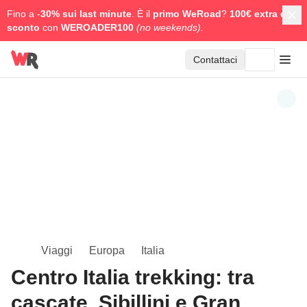
Fino a -
30% sui last minute
. È il
primo WeRoad
?
100€ extra di
sconto
con
WEROADER100
(no weekends).
Contattaci
Viaggi
Europa
Italia
Centro Italia trekking: tra
cascate, Sibillini e Gran