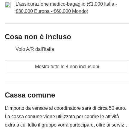
L’assicurazione medico-bagaglio (€1.000 Italia -
€30.000 Europa - €60.000 Mondo)
Incluso
: noleggio auto , alloggio
Cassa comune
: eventuali ingressi
Non incluso
: pasti e bevande
Cosa non è incluso
Volo A/R dall'Italia
Pasti e bevande dove non indicato
Mostra tutte le 4 non inclusioni
Tutti gli extra che vorrai acquistare e riuscirai ad
infilare nello zaino
Cassa comune
Tutto ciò che non è menzionato nella sezione "Cosa
è incluso"
L’importo da versare al coordinatore sarà di circa 50 euro.
La cassa comune viene utilizzata per coprire le attività
extra a cui tutto il gruppo vorrà partecipare, oltre ai servizi
qui indicati; per questo l’importo potrà variare e potrebbe