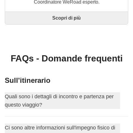
Coordinatore WeRoad esperto.
Scopri di più
Questo è un viaggio progettato e realizzato
interamente da un Coordinatore WeRoad esperto. Il
Coordinatore si occupa di tutto il viaggio: dalla
definizione dell'itinerario alla selezione delle
accommodation e delle esperienze in loco. Tramite
WeRoad potrai prenotare il viaggio e gestirlo nella
FAQs - Domande frequenti
tua area personale, come qualsiasi altro WeRoad.
Sull'itinerario
Quali sono i dettagli di incontro e partenza per
questo viaggio?
Questo viaggio inizia a
Salerno
. Il primo giorno ci
Ci sono altre informazioni sull'impegno fisico di