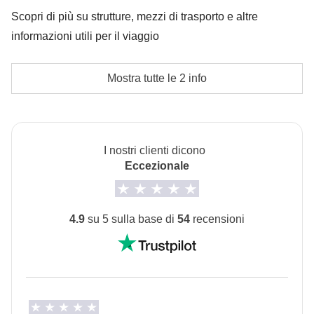
Le attività ed extra che tutti i partecipanti avranno
Scopri di più su strutture, mezzi di trasporto e altre
concordato di fare e la relativa quota parte del
informazioni utili per il viaggio
coordinatore. Le attività pagate con la Cassa Comune
sono svolte da fornitori locali terzi e valgono le loro
Alloggi
Mostra tutte le 2 info
condizioni; WeRoad non interviene nella gestione né
Appartamenti a Salerno. Ci potrebbe essere la
assume responsabilità
possibilità di condividere un letto matrimoniale con
altri partecipanti dello stesso sesso.
L'opzione no-sharing room non è disponibile per tutti i
I nostri clienti dicono
Eccezionale
turni.
Info sulle camere private
Vedi i dettagli
4.9
su 5 sulla base di
54
recensioni