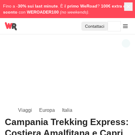
Fino a -
30% sui last minute
. È il
primo WeRoad
?
100€ extra di
sconto
con
WEROADER100
(no weekends).
Contattaci
Viaggi
Europa
Italia
Campania Trekking Express:
Costiera Amalfitana e Capri