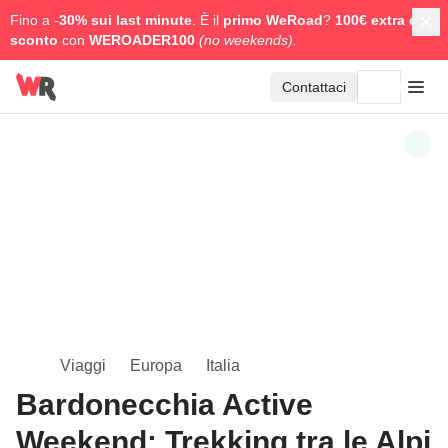
Fino a -
30% sui last minute
. È il
primo WeRoad
?
100€ extra di
sconto
con
WEROADER100
(no weekends).
Contattaci
Viaggi
Europa
Italia
Bardonecchia Active
Weekend: Trekking tra le Alpi