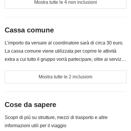
Mostra tutte le 4 non inclusioni
Tutti gli extra che vorrai acquistare e riuscirai ad
infilare nello zaino
Cassa comune
Tutto ciò che non è menzionato nella sezione "Cosa
è incluso"
L’importo da versare al coordinatore sarà di circa 30 euro.
La cassa comune viene utilizzata per coprire le attività
extra a cui tutto il gruppo vorrà partecipare, oltre ai servizi
qui indicati; per questo l’importo potrà variare e potrebbe
Cassa comune del coordinatore
essere necessario implementarla ulteriormente, in ogni
Mostra tutte le 2 inclusioni
caso verrà restituita la differenza non utilizzata.
Le attività ed extra che tutti i partecipanti avranno
concordato di fare e la relativa quota parte del
Cose da sapere
coordinatore
Scopri di più su strutture, mezzi di trasporto e altre
informazioni utili per il viaggio