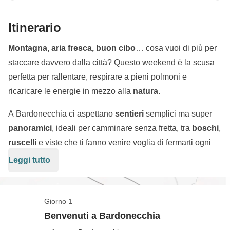
Itinerario
Montagna, aria fresca, buon cibo
… cosa vuoi di più per
staccare davvero dalla città? Questo weekend è la scusa
perfetta per rallentare, respirare a pieni polmoni e
ricaricare le energie in mezzo alla
natura
.
A Bardonecchia ci aspettano
sentieri
semplici ma super
panoramici
, ideali per camminare senza fretta, tra
boschi
,
ruscelli
e viste che ti fanno venire voglia di fermarti ogni
due minuti per una foto. Non serve essere esperti: basta
Leggi tutto
avere voglia di muoversi e godersi il momento.
Durante la giornata si alternano passeggiate e pause
Giorno 1
relax, magari in qualche
rifugio
o prato con vista, mentre
Benvenuti a Bardonecchia
la sera si torna in paese per la parte migliore: il cibo. Piatti