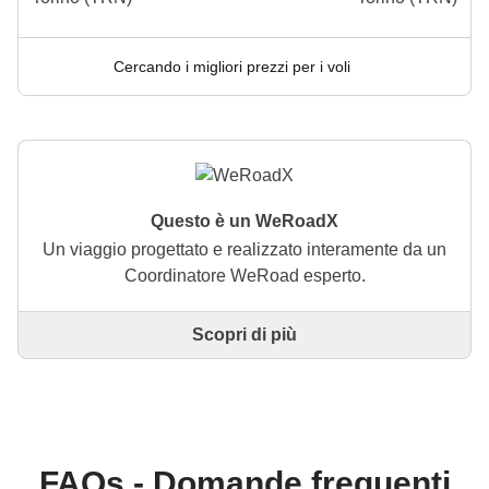
Cercando i migliori prezzi per i voli
Questo è un WeRoadX
Un viaggio progettato e realizzato interamente da un
Coordinatore WeRoad esperto.
Scopri di più
Questo è un viaggio progettato e realizzato
interamente da un Coordinatore WeRoad esperto. Il
Coordinatore si occupa di tutto il viaggio: dalla
definizione dell'itinerario alla selezione delle
accommodation e delle esperienze in loco. Tramite
WeRoad potrai prenotare il viaggio e gestirlo nella
FAQs - Domande frequenti