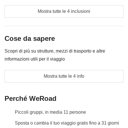
qui indicati; per questo l’importo potrà variare e potrebbe
Ski pass per day 3 e 4 (opzionale)
essere necessario implementarla ulteriormente, in ogni
Mostra tutte le 4 inclusioni
caso verrà restituita la differenza non utilizzata.
Carburante auto ed eventuali parcheggi
Cassa comune del coordinatore
Cose da sapere
Le attività ed extra che tutti i partecipanti avranno
Scopri di più su strutture, mezzi di trasporto e altre
concordato di fare e la relativa quota parte del
informazioni utili per il viaggio
coordinatore. Le attività pagate con la Cassa Comune
sono svolte da fornitori locali terzi e valgono le loro
Alloggi
Mostra tutte le 4 info
condizioni; WeRoad non interviene nella gestione né
Hotel o appartamento situato a Grenoble.
assume responsabilità
In alcune strutture potrebbero essere presenti letti
matrimoniali da condividere
Perché WeRoad
Trasporti
Piccoli gruppi, in media 11 persone
Auto a noleggio
Sposta o cambia il tuo viaggio gratis fino a 31 giorni