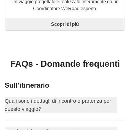
Un viaggio progettato e realizzato interamente da un
Coordinatore WeRoad esperto.
Scopri di più
Questo è un viaggio progettato e realizzato
interamente da un Coordinatore WeRoad esperto. Il
Coordinatore si occupa di tutto il viaggio: dalla
definizione dell'itinerario alla selezione delle
accommodation e delle esperienze in loco. Tramite
WeRoad potrai prenotare il viaggio e gestirlo nella
FAQs - Domande frequenti
tua area personale, come qualsiasi altro WeRoad.
Sull'itinerario
Quali sono i dettagli di incontro e partenza per
questo viaggio?
Questo viaggio inizia e finisce a
Lione