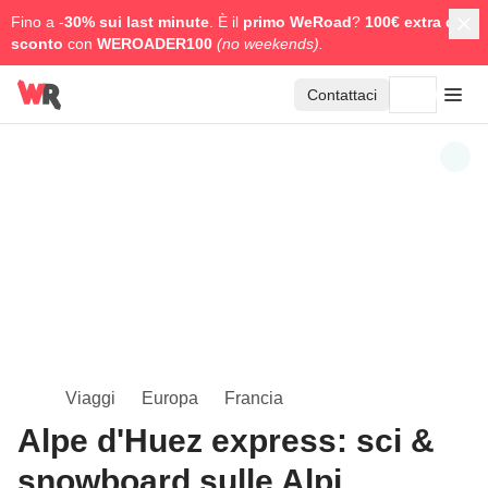
Fino a -
30% sui last minute
. È il
primo WeRoad
?
100€ extra di
sconto
con
WEROADER100
(no weekends).
Contattaci
Viaggi
Europa
Francia
Alpe d'Huez express: sci &
snowboard sulle Alpi