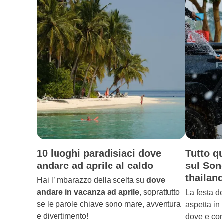
10 luoghi paradisiaci dove
Tutto q
andare ad aprile al caldo
sul Son
thailan
Hai l’imbarazzo della scelta su
dove
andare in vacanza ad aprile
, soprattutto
La festa d
se le parole chiave sono mare, avventura
aspetta in
e divertimento!
dove e com