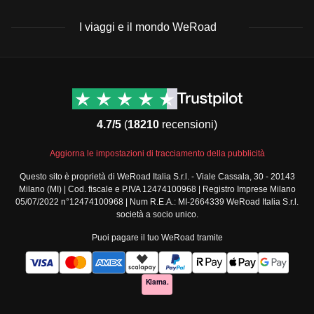
più sereno, no?
I viaggi e il mondo WeRoad
Destinazioni
Info & link utili (si spera)
Viaggi di gruppo Nord
Contatti
America
FAQ
4.7/5
(
18210
recensioni)
Viaggi di gruppo Centro
Termini e condizioni
America
Condizioni generali
Aggiorna le impostazioni di tracciamento della pubblicità
Viaggi di gruppo Sud
Modulo informativo
America
Questo sito è proprietà di WeRoad Italia S.r.l. - Viale Cassala, 30 - 20143
standard
Milano (MI) | Cod. fiscale e P.IVA 12474100968 | Registro Imprese Milano
Viaggi di gruppo Africa
Policy annullamento
05/07/2022 n°12474100968 | Num R.E.A.: MI-2664339 WeRoad Italia S.r.l.
Viaggi di gruppo Medio
viaggio
società a socio unico.
Oriente
Cookie policy
Puoi pagare il tuo WeRoad tramite
Viaggi di gruppo Asia
Privacy policy
Viaggi di gruppo Europa
Security
Viaggi di gruppo Nord
Governance
Europa
Segnalazioni
Tutte le destinazioni