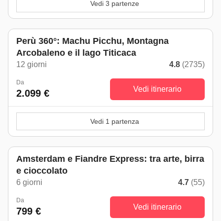
Vedi 3 partenze
Perù 360°: Machu Picchu, Montagna
Arcobaleno e il lago Titicaca
12 giorni
4.8
(2735)
Da
Vedi itinerario
2.099 €
Vedi 1 partenza
Amsterdam e Fiandre Express: tra arte, birra
e cioccolato
6 giorni
4.7
(55)
Da
Vedi itinerario
799 €