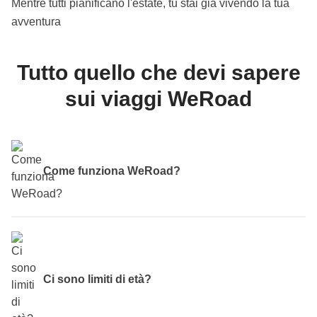
Mentre tutti pianificano l'estate, tu stai già vivendo la tua
avventura
Tutto quello che devi sapere
sui viaggi WeRoad
Come funziona WeRoad?
Scegli il tuo viaggio
in base alle date di partenza, alle
destinazioni e al mood di viaggio e... prenota! Una volta
ricevuta la mail che ti avvisa che il tuo viaggio è
Ci sono limiti di età?
confermato,
prenota i voli A/R
per la tua destinazione - no,
non sono inclusi nel pacchetto, ci piace la flessibilità! 15