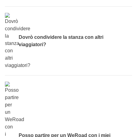
Se accanto al turno che ti interessa leggi “
Disponibile
”,
significa che Il viaggio che hai scelto è pianificato ma
ancora non abbiamo raggiunto il numero minimo di
partecipanti. Se invece leggi “
Confermato
” vuol dire che il
Dovrò condividere la stanza con altri
gruppo c’è, devi solo prenotare il tuo posto e comprare il
viaggiatori?
volo!
Ebbene sì, durante i viaggi di gruppo WeRoad
condividerai la stanza
. Non temere però, sarai in
compagnia solo dei tuoi compagni di viaggio dello stesso
sesso e avrete un bagno privato (in camera o comunque
condiviso solo tra voi partecipanti). Chiaramente queste
condizioni non si applicano nei viaggi che prevedono notti
in tenda o in homestay, ma ti garantiamo che l’esperienza
sarà così speciale che il comfort diventerà l’ultimo dei tuoi
Posso partire per un WeRoad con i miei