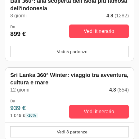
Bali 360°: alla scoperta dell'isola più famosa
dell'Indonesia
8 giorni
4.8
(1282)
Da
Vedi itinerario
899 €
Vedi 5 partenze
Da novembre a maggio
Sri Lanka 360° Winter: viaggio tra avventura,
cultura e mare
12 giorni
4.8
(854)
Da
939 €
Vedi itinerario
1.049 €
-10%
Vedi 8 partenze