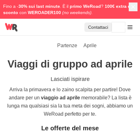
Fino a -
30% sui last minute
. È il
primo WeRoad
?
100€ extra di
sconto
con
WEROADER100
(no weekends).
Contattaci
Partenze
Aprile
Viaggi di gruppo ad aprile
Lasciati ispirare
Arriva la primavera e lo zaino scalpita per partire! Dove
andare per un
viaggio ad aprile
memorabile? La lista è
lunga ma qualsiasi sia la tua meta dei sogni, abbiamo un
WeRoad perfetto per te.
Le offerte del mese
4.7
4.8
7 giorni
9 giorni