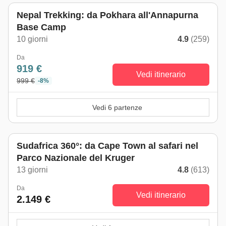
Nepal Trekking: da Pokhara all'Annapurna
Base Camp
10 giorni
4.9
(259)
Da
919 €
Vedi itinerario
999 €
-8%
Vedi 6 partenze
Sudafrica 360°: da Cape Town al safari nel
Parco Nazionale del Kruger
13 giorni
4.8
(613)
Da
Vedi itinerario
2.149 €