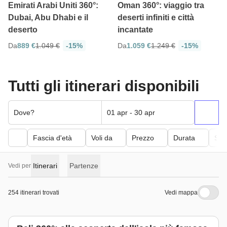
Emirati Arabi Uniti 360°:
Oman 360°: viaggio tra
Dubai, Abu Dhabi e il
deserti infiniti e città
deserto
incantate
Da
889 €
1.049 €
-15%
Da
1.059 €
1.249 €
-15%
Tutti gli itinerari disponibili
Dove?
01 apr - 30 apr
Fascia d'età
Voli da
Prezzo
Durata
Sfor
Itinerari
Partenze
Vedi per
254 itinerari trovati
Vedi mappa