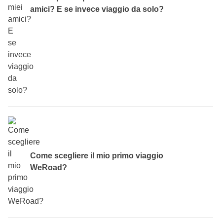
pensieri!
amici? E se invece viaggio da solo?
Se poi proprio non te la senti, in fase di prenotazione in
alcuni itinerari
potrai prenotare l'
Opzione Camera
Privata
. Per farla breve, pagando un costo aggiuntivo
potrai avere una stanza tutta per te. Se invece
prenoti per
due persone è inclusa
.
Certo,
puoi prenotare e partire con uno o più amici
!
Potrebbe essere un ottimo modo per legare ancora di più e
incontrare insieme nuovi amici. Più siamo, meglio è! Ma
non ti preoccupare, anche se vuoi partire da solo va
Come scegliere il mio primo viaggio
benissimo:
conoscerai i tuoi compagni di avventura già
WeRoad?
prima del viaggio
, tramite un gruppo WhatsApp solo per
voi.