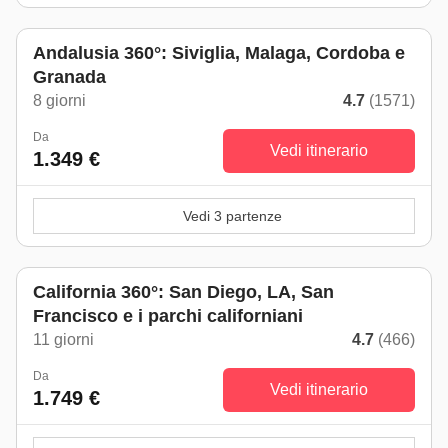
Andalusia 360°: Siviglia, Malaga, Cordoba e
Granada
8 giorni
4.7
(1571)
Da
Vedi itinerario
1.349 €
Vedi 3 partenze
Da maggio a ottobre
California 360°: San Diego, LA, San
Francisco e i parchi californiani
11 giorni
4.7
(466)
Da
Vedi itinerario
1.749 €