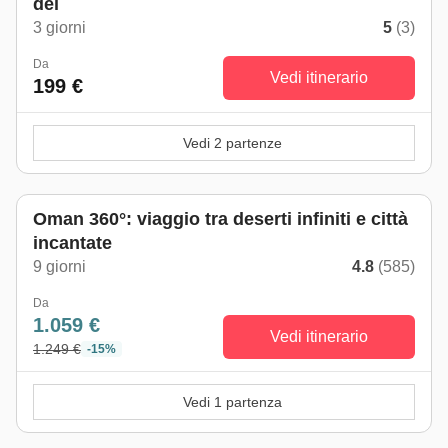
dei
3 giorni
5
(3)
Da
Vedi itinerario
199 €
Vedi 2 partenze
Oman 360°: viaggio tra deserti infiniti e città
incantate
9 giorni
4.8
(585)
Da
1.059 €
Vedi itinerario
1.249 €
-15%
Vedi 1 partenza