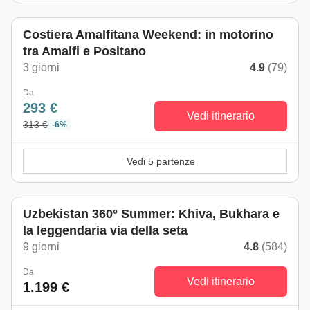
Costiera Amalfitana Weekend: in motorino
tra Amalfi e Positano
3 giorni
4.9
(79)
Da
293 €
Vedi itinerario
313 €
-6%
Vedi 5 partenze
Da aprile a ottobre
Uzbekistan 360° Summer: Khiva, Bukhara e
la leggendaria via della seta
9 giorni
4.8
(584)
Da
Vedi itinerario
1.199 €