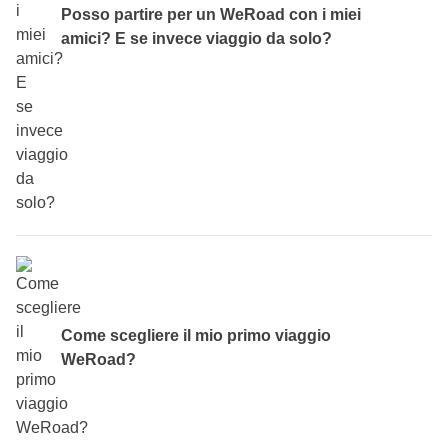
sarà così speciale che il comfort diventerà l’ultimo dei tuoi
Posso partire per un WeRoad con i miei
pensieri!
amici? E se invece viaggio da solo?
Se poi proprio non te la senti, in fase di prenotazione in
alcuni itinerari
potrai prenotare l'
Opzione Camera
Privata
. Per farla breve, pagando un costo aggiuntivo
potrai avere una stanza tutta per te. Se invece
prenoti per
due persone è inclusa
.
Certo,
puoi prenotare e partire con uno o più amici
!
Potrebbe essere un ottimo modo per legare ancora di più e
incontrare insieme nuovi amici. Più siamo, meglio è! Ma
non ti preoccupare, anche se vuoi partire da solo va
Come scegliere il mio primo viaggio
benissimo:
conoscerai i tuoi compagni di avventura già
WeRoad?
prima del viaggio
, tramite un gruppo WhatsApp solo per
voi.