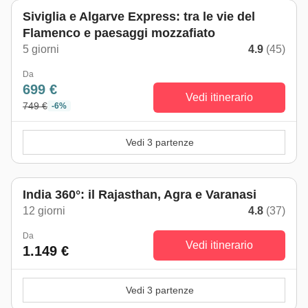
Siviglia e Algarve Express: tra le vie del
Flamenco e paesaggi mozzafiato
5 giorni
4.9
(45)
Da
699 €
Vedi itinerario
749 €
-6%
Vedi 3 partenze
India 360°: il Rajasthan, Agra e Varanasi
12 giorni
4.8
(37)
Da
Vedi itinerario
1.149 €
Vedi 3 partenze