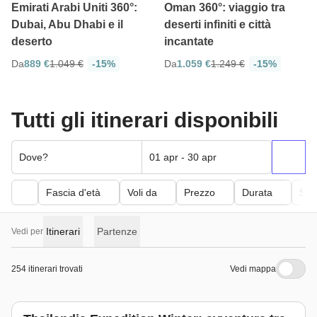
Emirati Arabi Uniti 360°:
Oman 360°: viaggio tra
Dubai, Abu Dhabi e il
deserti infiniti e città
deserto
incantate
Da
889 €
1.049 €
-15%
Da
1.059 €
1.249 €
-15%
Tutti gli itinerari disponibili
Dove?
01 apr - 30 apr
Fascia d'età
Voli da
Prezzo
Durata
Sfor
Itinerari
Partenze
Vedi per
254 itinerari trovati
Vedi mappa
Da novembre ad aprile