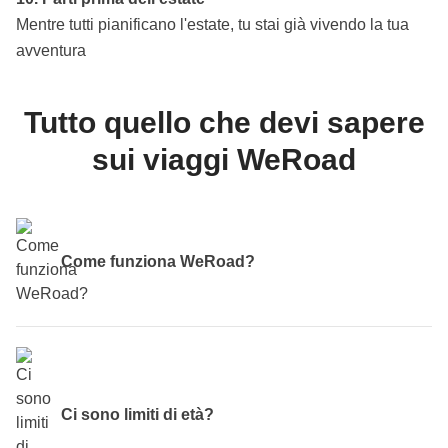
Mentre tutti pianificano l'estate, tu stai già vivendo la tua
avventura
Tutto quello che devi sapere
sui viaggi WeRoad
Come funziona WeRoad?
Scegli il tuo viaggio
in base alle date di partenza, alle
destinazioni e al mood di viaggio e... prenota! Una volta
ricevuta la mail che ti avvisa che il tuo viaggio è
Ci sono limiti di età?
confermato,
prenota i voli A/R
per la tua destinazione - no,
non sono inclusi nel pacchetto, ci piace la flessibilità! 15