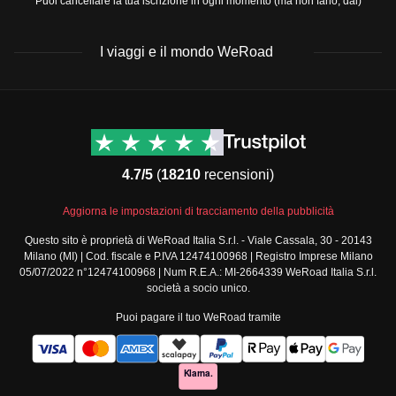
Puoi cancellare la tua iscrizione in ogni momento (ma non farlo, dai)
piacerti. Così poi partirai per grandi avventura con il cuore
più sereno, no?
I viaggi e il mondo WeRoad
Destinazioni
Info & link utili (si spera)
Viaggi di gruppo Nord
Contatti
America
FAQ
4.7/5
(
18210
recensioni)
Viaggi di gruppo Centro
Termini e condizioni
America
Condizioni generali
Aggiorna le impostazioni di tracciamento della pubblicità
Viaggi di gruppo Sud
Modulo informativo
America
Questo sito è proprietà di WeRoad Italia S.r.l. - Viale Cassala, 30 - 20143
standard
Milano (MI) | Cod. fiscale e P.IVA 12474100968 | Registro Imprese Milano
Viaggi di gruppo Africa
Policy annullamento
05/07/2022 n°12474100968 | Num R.E.A.: MI-2664339 WeRoad Italia S.r.l.
Viaggi di gruppo Medio
viaggio
società a socio unico.
Oriente
Cookie policy
Puoi pagare il tuo WeRoad tramite
Viaggi di gruppo Asia
Privacy policy
Viaggi di gruppo Europa
Security
Viaggi di gruppo Nord
Governance
Europa