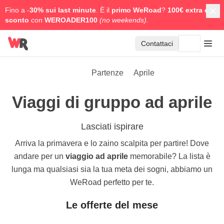
Fino a -
30% sui last minute
. È il
primo WeRoad
?
100€ extra di
sconto
con
WEROADER100
(no weekends).
Contattaci
Partenze
Aprile
Viaggi di gruppo ad aprile
Lasciati ispirare
Arriva la primavera e lo zaino scalpita per partire! Dove
andare per un
viaggio ad aprile
memorabile? La lista è
lunga ma qualsiasi sia la tua meta dei sogni, abbiamo un
WeRoad perfetto per te.
Le offerte del mese
4.7
4.8
7 giorni
9 giorni