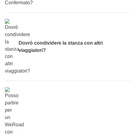
Se accanto al turno che ti interessa leggi “
Disponibile
”,
significa che Il viaggio che hai scelto è pianificato ma
ancora non abbiamo raggiunto il numero minimo di
partecipanti. Se invece leggi “
Confermato
” vuol dire che il
Dovrò condividere la stanza con altri
gruppo c’è, devi solo prenotare il tuo posto e comprare il
viaggiatori?
volo!
Ebbene sì, durante i viaggi di gruppo WeRoad
condividerai la stanza
. Non temere però, sarai in
compagnia solo dei tuoi compagni di viaggio dello stesso
sesso e avrete un bagno privato (in camera o comunque
condiviso solo tra voi partecipanti). Chiaramente queste
condizioni non si applicano nei viaggi che prevedono notti
in tenda o in homestay, ma ti garantiamo che l’esperienza