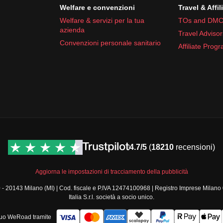
Welfare e convenzioni
Travel & Affil
Welfare & servizi per la tua
TOs and DMC
azienda
Travel Advisor
Convenzioni personale sanitario
Affiliate Prog
4.7/5
(
18210
recensioni)
Aggiorna le impostazioni di tracciamento della pubblicità
a, 30 - 20143 Milano (MI) | Cod. fiscale e P.IVA 12474100968 | Registro Imprese 
Italia S.r.l. società a socio unico.
 tuo WeRoad tramite