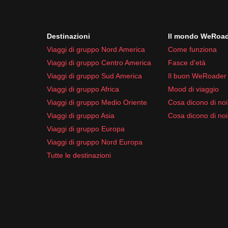
Crema solare
Repellente per insetti
Destinazioni
Il mondo WeRoa
Kit di pronto soccorso
Viaggi di gruppo Nord America
Come funziona
Farmaci da viaggio comuni come paracetamolo 
Viaggi di gruppo Centro America
Fasce d'età
Essere attrezzati ti permetterà di goderti al meglio 
Viaggi di gruppo Sud America
Il buon WeRoader
Viaggi di gruppo Africa
Mood di viaggio
Viaggi di gruppo Medio Oriente
Cosa dicono di noi 
Viaggi di gruppo Asia
Cosa dicono di noi
Viaggi di gruppo Europa
Viaggi di gruppo Nord Europa
Tutte le destinazioni