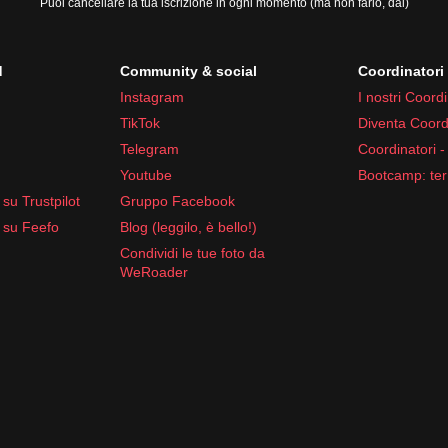
Puoi cancellare la tua iscrizione in ogni momento (ma non farlo, dai)
d
Community & social
Coordinator
Instagram
I nostri Coordi
e antidiarroici
TikTok
Diventa Coord
il tuo viaggio in Paraguay.
Telegram
Coordinatori -
Youtube
Bootcamp: ter
su Trustpilot
Gruppo Facebook
 su Feefo
Blog (leggilo, è bello!)
Condividi le tue foto da
WeRoader