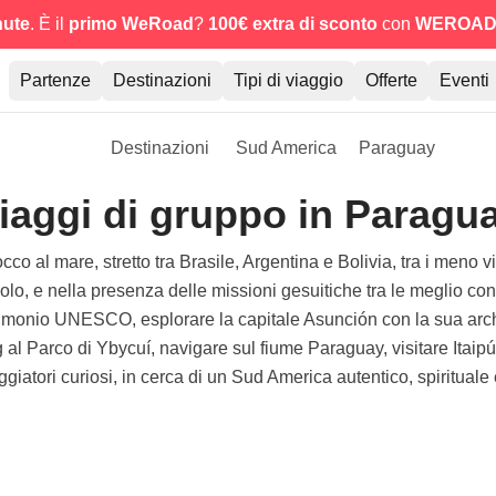
nute
. È il
primo WeRoad
?
100€ extra di sconto
con
WEROAD
Partenze
Destinazioni
Tipi di viaggio
Offerte
Eventi
Destinazioni
Sud America
Paraguay
iaggi di gruppo in Paragu
l mare, stretto tra Brasile, Argentina e Bolivia, tra i meno visi
nolo, e nella presenza delle missioni gesuitiche tra le meglio c
imonio UNESCO, esplorare la capitale Asunción con la sua archit
al Parco di Ybycuí, navigare sul fiume Paraguay, visitare Itaip
ggiatori curiosi, in cerca di un Sud America autentico, spirituale e