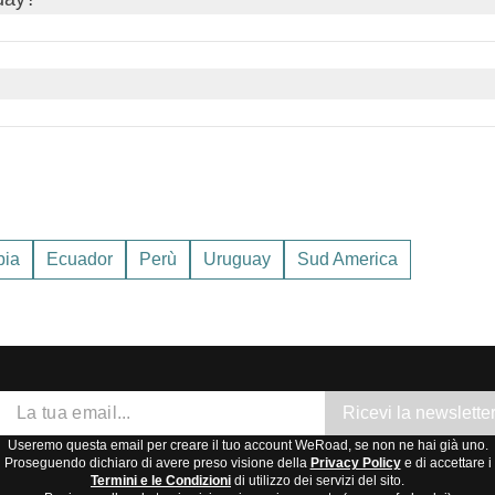
he è molto sentita e celebrata in tutto il paese.
parati con tutto il necessario. Ecco una lista di cosa mettere ne
egioni:
 con estati calde e umide e inverni miti. Le temperature posson
ale semi-arido, con temperature elevate e piogge più scarse. Est
bia
Ecuador
Perù
Uruguay
Sud America
maggio e settembre, quando le temperature sono più miti e le pio
Ricevi la newslette
Useremo questa email per creare il tuo account WeRoad, se non ne hai già uno.
Proseguendo dichiaro di avere preso visione della
Privacy Policy
e di accettare i
Termini e le Condizioni
di utilizzo dei servizi del sito.