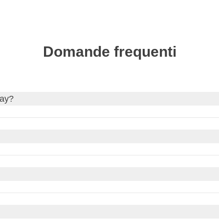
Domande frequenti
uay?
caso ti servisse, richiedi il visto tramite il nostro partner Sherpa.
l sito governativo del tuo Paese di provenienza per aggiornamenti 
ia, durante l'ora legale, il Paraguay passa al fuso orario
GMT-3
. 
curi.it
seconda del periodo dell'anno. L'ora legale in Paraguay inizia 
guaiano (PYG)
. Al momento, il tasso di cambio è di circa
1 EUR