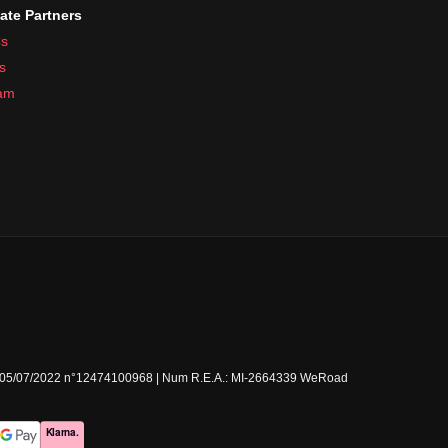
iate Partners
s
s
ram
Milano 05/07/2022 n°12474100968 | Num R.E.A.: MI-2664339 WeRoad