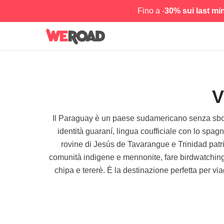
Fino a -
30% sui last mi
V
Il Paraguay è un paese sudamericano senza sbocco a
identità guaraní, lingua coufficiale con lo spag
rovine di Jesús de Tavarangue e Trinidad patr
comunità indigene e mennonite, fare birdwatching 
chipa e tererè. È la destinazione perfetta per via