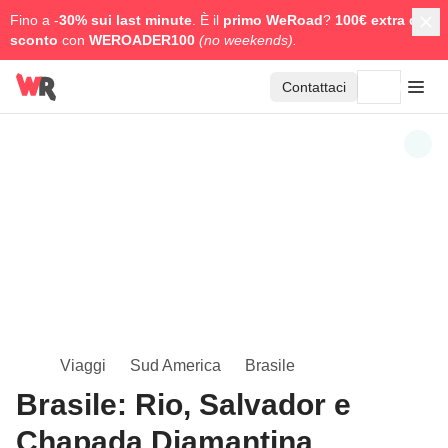
Fino a -
30% sui last minute
. È il
primo WeRoad
?
100€ extra di
sconto
con
WEROADER100
(no weekends).
Contattaci
Viaggi
Sud America
Brasile
Brasile: Rio, Salvador e
Chapada Diamantina