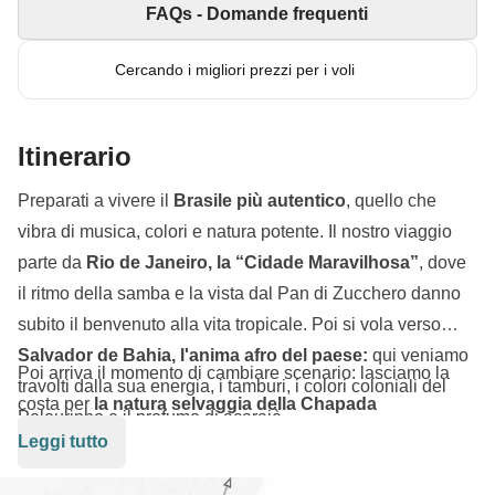
FAQs - Domande frequenti
Cercando i migliori prezzi per i voli
Itinerario
Preparati a vivere il
Brasile più autentico
, quello che
vibra di musica, colori e natura potente. Il nostro viaggio
parte da
Rio de Janeiro, la “Cidade Maravilhosa”
, dove
il ritmo della samba e la vista dal Pan di Zucchero danno
subito il benvenuto alla vita tropicale. Poi si vola verso
Salvador de Bahia, l'anima afro del paese:
qui veniamo
Poi arriva il momento di cambiare scenario: lasciamo la
travolti dalla sua energia, i tamburi, i colori coloniali del
costa per
la natura selvaggia della Chapada
Pelourinho e il profumo di acarajè.
Diamantina
, un paradiso di
canyon, cascate e villaggi
Leggi tutto
sospesi nel tempo
. Dopo aver respirato l’aria pura della