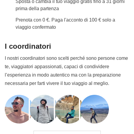
matrimoniale.
Sposta o cambia il tuo viaggio gratis fino a 31 giorni
prima della partenza
In questo viaggio potrebbe essere prevista, per
Prenota con 0 €. Paga l'acconto di 100 € solo a
alcune delle notti, la camera condivisa con letto
viaggio confermato
matrimoniale.
Info sulle camere private
I coordinatori
Vedi i dettagli
I nostri coordinatori sono scelti perché sono persone come
te, viaggiatori appassionati, capaci di condividere
l’esperienza in modo autentico ma con la preparazione
necessaria per farti vivere il tuo viaggio al meglio.