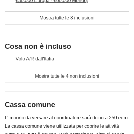
€30.000 Europa - €60.000 Mondo)
Mostra tutte le 8 inclusioni
Cosa non è incluso
Volo A/R dall'Italia
Pasti e bevande dove non indicato
Mostra tutte le 4 non inclusioni
Tutti gli extra che vorrai acquistare e riuscirai ad
infilare nello zaino
Cassa comune
Tutto ciò che non è menzionato nella sezione "Cosa
è incluso"
L’importo da versare al coordinatore sarà di circa 250 euro.
La cassa comune viene utilizzata per coprire le attività