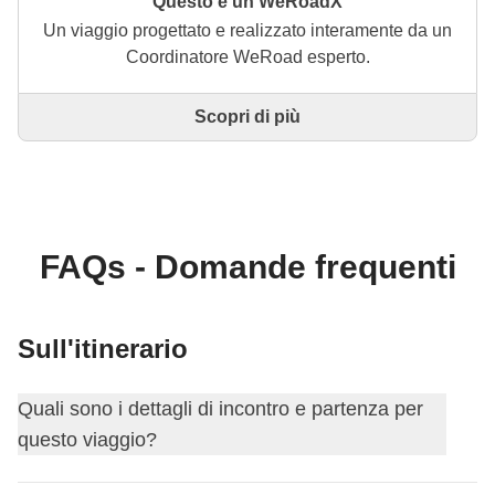
Questo è un WeRoadX
Un viaggio progettato e realizzato interamente da un
Coordinatore WeRoad esperto.
Scopri di più
Questo è un viaggio progettato e realizzato
interamente da un Coordinatore WeRoad esperto. Il
Coordinatore si occupa di tutto il viaggio: dalla
definizione dell'itinerario alla selezione delle
accommodation e delle esperienze in loco. Tramite
WeRoad potrai prenotare il viaggio e gestirlo nella
FAQs - Domande frequenti
tua area personale, come qualsiasi altro WeRoad.
Sull'itinerario
Quali sono i dettagli di incontro e partenza per
questo viaggio?