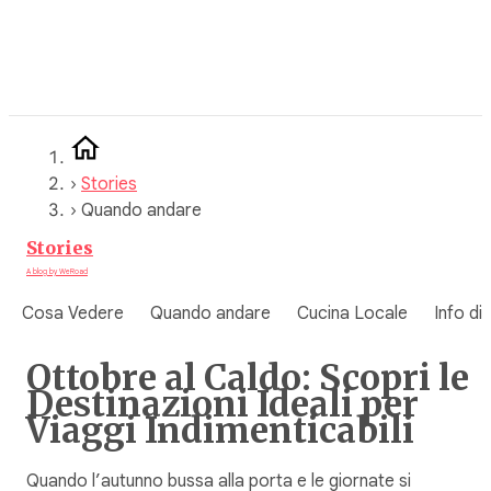
Vai
al
contenuto
›
Stories
›
Quando andare
Stories
A blog by WeRoad
Cosa Vedere
Quando andare
Cucina Locale
Info di
Ottobre al Caldo: Scopri le
Destinazioni Ideali per
Viaggi Indimenticabili
Quando l’autunno bussa alla porta e le giornate si