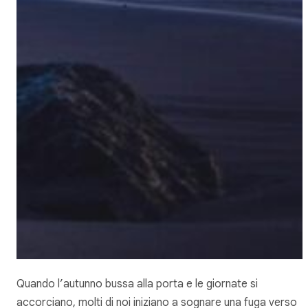
Quando l’autunno bussa alla porta e le giornate si
accorciano, molti di noi iniziano a sognare una fuga verso