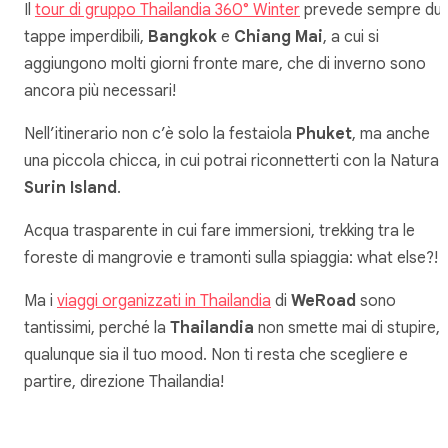
Il
tour di gruppo Thailandia 360° Winter
prevede sempre du
tappe imperdibili,
Bangkok
e
Chiang Mai
, a cui si
aggiungono molti giorni fronte mare, che di inverno sono
ancora più necessari!
Nell’itinerario non c’è solo la festaiola
Phuket
, ma anche
una piccola chicca, in cui potrai riconnetterti con la Natura:
Surin Island
.
Acqua trasparente in cui fare immersioni, trekking tra le
foreste di mangrovie e tramonti sulla spiaggia: what else?!
Ma i
viaggi organizzati in Thailandia
di
WeRoad
sono
tantissimi, perché la
Thailandia
non smette mai di stupire,
qualunque sia il tuo mood. Non ti resta che scegliere e
partire, direzione Thailandia!