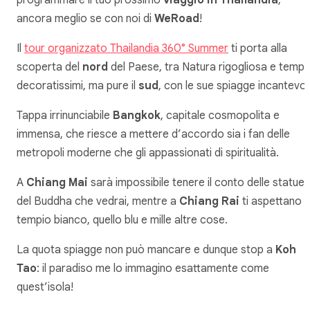
programmare il tuo prossimo
viaggio in Thailandia
,
ancora meglio se con noi di
WeRoad
!
Il
tour organizzato Thailandia 360° Summer
ti porta alla
scoperta del
nord
del Paese, tra Natura rigogliosa e templi
decoratissimi, ma pure il
sud
, con le sue spiagge incantevoli
Tappa irrinunciabile
Bangkok
, capitale cosmopolita e
immensa, che riesce a mettere d’accordo sia i fan delle
metropoli moderne che gli appassionati di spiritualità.
A
Chiang Mai
sarà impossibile tenere il conto delle statue
del Buddha che vedrai, mentre a
Chiang Rai
ti aspettano il
tempio bianco, quello blu e mille altre cose.
La quota spiagge non può mancare e dunque stop a
Koh
Tao
: il paradiso me lo immagino esattamente come
quest’isola!