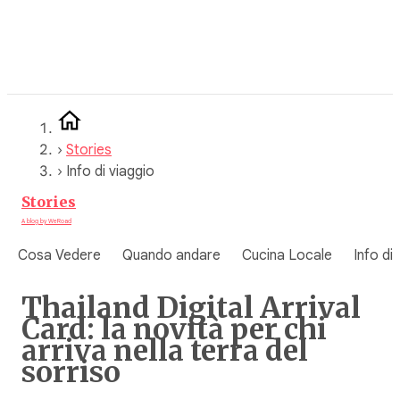
Vai
al
contenuto
›
Stories
›
Info di viaggio
Stories
A blog by WeRoad
Cosa Vedere
Quando andare
Cucina Locale
Info di
Thailand Digital Arrival
Card: la novità per chi
arriva nella terra del
sorriso