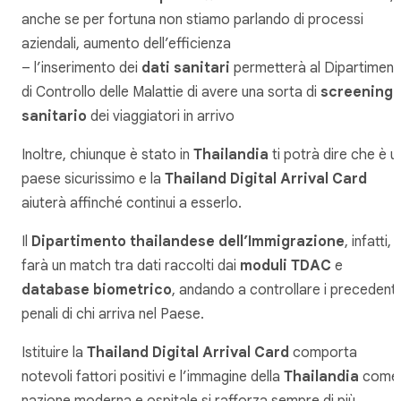
anche se per fortuna non stiamo parlando di processi
aziendali, aumento dell’efficienza
– l’inserimento dei
dati sanitari
permetterà al Dipartimen
di Controllo delle Malattie di avere una sorta di
screening
sanitario
dei viaggiatori in arrivo
Inoltre, chiunque è stato in
Thailandia
ti potrà dire che è u
paese sicurissimo e la
Thailand Digital Arrival Card
aiuterà affinché continui a esserlo.
Il
Dipartimento thailandese dell’Immigrazione
, infatti,
farà un match tra dati raccolti dai
moduli TDAC
e
database biometrico
, andando a controllare i precedenti
penali di chi arriva nel Paese.
Istituire la
Thailand Digital Arrival Card
comporta
notevoli fattori positivi e l’immagine della
Thailandia
come
nazione moderna e ospitale si rafforza sempre di più.