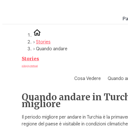
Vai
al
Pa
contenuto
›
Stories
›
Quando andare
Stories
A blog by WeRoad
Cosa Vedere
Quando a
Quando andare in Turchi
migliore
Il periodo migliore per andare in Turchia è la primave
regione del paese è visitabile in condizioni climatich