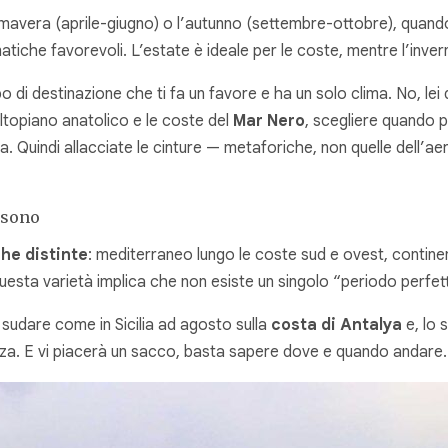
imavera (aprile-giugno) o l’autunno (settembre-ottobre), quando l
matiche favorevoli. L’estate è ideale per le coste, mentre l’inver
po di destinazione che ti fa un favore e ha un solo clima. No, le
altopiano anatolico e le coste del
Mar Nero
, scegliere quando p
ta. Quindi allacciate le cinture — metaforiche, non quelle dell
 sono
he distinte
: mediterraneo lungo le coste sud e ovest, contine
uesta varietà implica che non esiste un singolo “periodo perfett
 sudare come in Sicilia ad agosto sulla
costa di Antalya
e, lo 
lezza. E vi piacerà un sacco, basta sapere dove e quando andare.