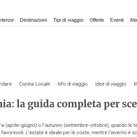
rtenze
Destinazioni
Tipi di viaggio
Offerte
Eventi
Ab
ndare
Cucina Locale
Info di viaggio
Idee di viaggio
M
a: la guida completa per sceg
ra (aprile-giugno) o l’autunno (settembre-ottobre), quando le tem
e favorevoli. L’estate è ideale per le coste, mentre l’inverno è s