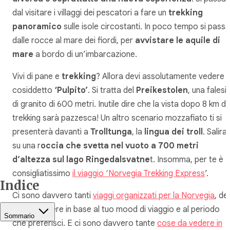
dal visitare i villaggi dei pescatori a fare un
trekking
panoramico
sulle isole circostanti. In poco tempo si passa
dalle rocce al mare dei fiordi, per
avvistare le aquile di
mare
a bordo di un’imbarcazione.
Vivi di pane e
trekking
? Allora devi assolutamente vedere il
cosiddetto
‘Pulpito’
. Si tratta del
Preikestolen
, una falesi
di granito di 600 metri. Inutile dire che la vista dopo 8 km di
trekking sarà pazzesca! Un altro scenario mozzafiato ti si
presenterà davanti a
Trolltunga
, la
lingua dei troll
. Salirai
su una r
occia che svetta nel vuoto a 700 metri
d’altezza sul lago Ringedalsvatne
t. Insomma, per te è
consigliatissimo
il viaggio ‘Norvegia Trekking Express
’.
Indice
Ci sono davvero tanti
viaggi organizzati per la Norvegia
, de
solo scegliere in base al tuo mood di viaggio e al periodo
Sommario
che preferisci. E ci sono davvero tante
cose da vedere in