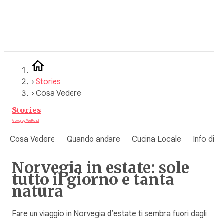
Vai
al
contenuto
›
Stories
›
Cosa Vedere
Stories
A blog by WeRoad
Cosa Vedere
Quando andare
Cucina Locale
Info di
Norvegia in estate: sole
tutto il giorno e tanta
natura
Fare un viaggio in Norvegia d’estate ti sembra fuori dagli