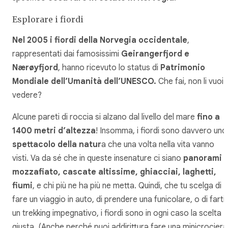
Esplorare i fiordi
Nel 2005 i fiordi della Norvegia occidentale
,
rappresentati dai famosissimi
Geirangerfjord e
Nærøyfjord
, hanno ricevuto lo status di
Patrimonio
Mondiale dell’Umanità dell’UNESCO.
Che fai, non li vuoi
vedere?
Alcune pareti di roccia si alzano dal livello del mare
fino a
1400 metri d’altezza
! Insomma, i fiordi sono davvero uno
spettacolo della natur
a che una volta nella vita vanno
visti. Va da sé che in queste insenature ci siano
panorami
mozzafiato, cascate altissime, ghiacciai, laghetti,
fiumi
, e chi più ne ha più ne metta. Quindi, che tu scelga di
fare un viaggio in auto, di prendere una funicolare, o di farti
un trekking impegnativo, i fiordi sono in ogni caso la scelta
giusta. (Anche perché puoi addirittura fare una minicrociera