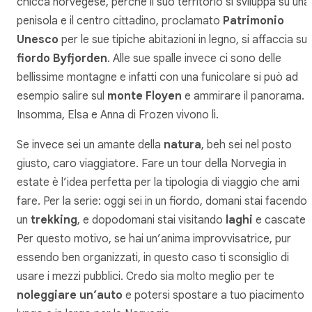
chicca norvegese, perché il suo territorio si sviluppa su una
penisola e il centro cittadino, proclamato
Patrimonio
Unesco
per le sue tipiche abitazioni in legno, si affaccia sul
fiordo Byfjorden
. Alle sue spalle invece ci sono delle
bellissime montagne e infatti con una funicolare si può ad
esempio salire sul
monte Floyen
e ammirare il panorama.
Insomma, Elsa e Anna di Frozen vivono lì.
Se invece sei un amante della
natura
, beh sei nel posto
giusto, caro viaggiatore. Fare un tour della Norvegia in
estate è l’idea perfetta per la tipologia di viaggio che ami
fare. Per la serie: oggi sei in un fiordo, domani stai facendo
un
trekking
, e dopodomani stai visitando
laghi
e cascate.
Per questo motivo, se hai un’anima improvvisatrice, pur
essendo ben organizzati, in questo caso ti sconsiglio di
usare i mezzi pubblici. Credo sia molto meglio per te
noleggiare un’auto
e potersi spostare a tuo piacimento i