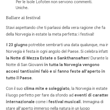
Per le Isole Lofoten non servono commenti.
Uniche.
Ballare ai festival
Stavi aspettando che ti parlassi della vera ragione che fa
della Norvegia in estate la meta perfetta: i festival!
Il
23 giugno
potrebbe sembrarti una data qualunque, ma in
Norvegia è festa in ogni angolo del Paese. Si celebra infatti
la Notte di Mezza Estate o Sankthansaften
! Durante la
Notte di San Giovanni
in tutta la Norvegia vengono
accesi tantissimi falò e si fanno feste all’aperto in
tutto il Paese
.
Con il suo
clima mite e soleggiato
, la Norvegia in estate 
il luogo perfetto per fare da sfondo ad
eventi di caratter
internazionale
come i
festival musicali
. Immagina di
stare all’aperto immerso nella natura in un luogo