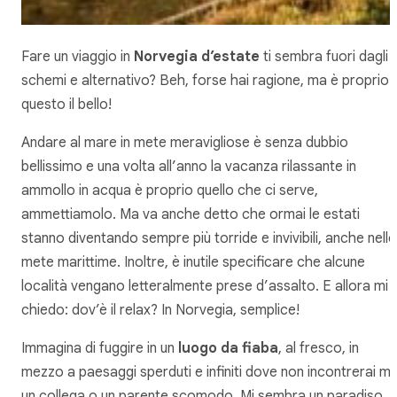
Fare un viaggio in
Norvegia d’estate
ti sembra fuori dagli
schemi e alternativo? Beh, forse hai ragione, ma è proprio
questo il bello!
Andare al mare in mete meravigliose è senza dubbio
bellissimo e una volta all’anno la vacanza rilassante in
ammollo in acqua è proprio quello che ci serve,
ammettiamolo. Ma va anche detto che ormai le estati
stanno diventando sempre più torride e invivibili, anche nelle
mete marittime. Inoltre, è inutile specificare che alcune
località vengano letteralmente prese d’assalto. E allora mi
chiedo: dov’è il relax? In Norvegia, semplice!
Immagina di fuggire in un
luogo da fiaba
, al fresco, in
mezzo a paesaggi sperduti e infiniti dove non incontrerai ma
un collega o un parente scomodo. Mi sembra un paradiso,