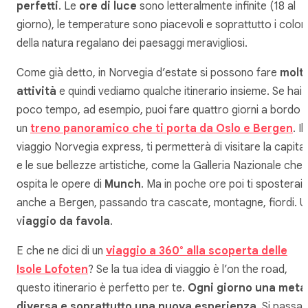
perfetti
. Le
ore di luce
sono letteralmente infinite (18 al
giorno), le temperature sono piacevoli e soprattutto i colori
della natura regalano dei paesaggi meravigliosi.
Come già detto, in Norvegia d’estate si possono fare
molt
attività
e quindi vediamo qualche itinerario insieme. Se hai
poco tempo, ad esempio, puoi fare quattro giorni a bordo d
un
treno panoramico che ti porta da Oslo e Bergen
. Il
viaggio Norvegia express, ti permetterà di visitare la capita
e le sue bellezze artistiche, come la Galleria Nazionale che
ospita le opere di
Munch
. Ma in poche ore poi ti sposterai
anche a Bergen, passando tra cascate, montagne, fiordi. U
v
iaggio da favola
.
E che ne dici di un
viaggio a 360° alla scoperta delle
Isole Lofoten
? Se la tua idea di viaggio è l’on the road,
questo itinerario è perfetto per te.
Ogni giorno una meta
diversa e soprattutto una nuova esperienza
. Si passa