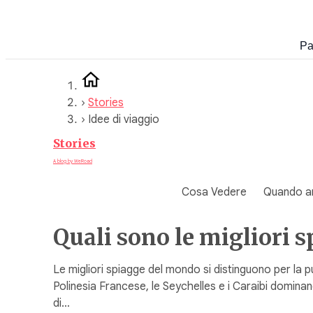
Vai
al
Pa
contenuto
›
Stories
›
Idee di viaggio
Stories
A blog by WeRoad
Cosa Vedere
Quando a
Quali sono le migliori 
Le migliori spiagge del mondo si distinguono per la p
Polinesia Francese, le Seychelles e i Caraibi dominano 
di…