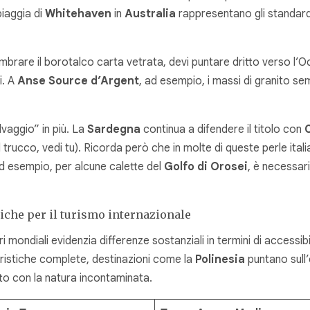
piaggia di
Whitehaven
in
Australia
rappresentano gli standard 
mbrare il borotalco carta vetrata, devi puntare dritto verso l’Oc
i. A
Anse Source d’Argent
, ad esempio, i massi di granito se
vaggio” in più. La
Sardegna
continua a difendere il titolo con
 trucco, vedi tu). Ricorda però che in molte di queste perle ital
Ad esempio, per alcune calette del
Golfo di Orosei
, è necessari
niche per il turismo internazionale
i mondiali evidenzia differenze sostanziali in termini di accessib
uristiche complete, destinazioni come la
Polinesia
puntano sull’
tto con la natura incontaminata.