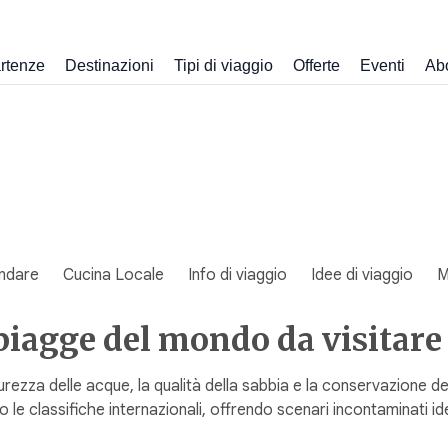
rtenze
Destinazioni
Tipi di viaggio
Offerte
Eventi
Ab
ndare
Cucina Locale
Info di viaggio
Idee di viaggio
M
spiagge del mondo da visitar
urezza delle acque, la qualità della sabbia e la conservazione d
le classifiche internazionali, offrendo scenari incontaminati ideal