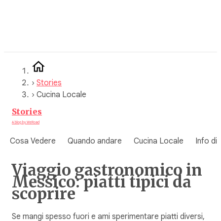
Vai
al
contenuto
›
Stories
›
Cucina Locale
Stories
A blog by WeRoad
Cosa Vedere
Quando andare
Cucina Locale
Info di
Viaggio gastronomico in
Messico: piatti tipici da
scoprire
Se mangi spesso fuori e ami sperimentare piatti diversi,