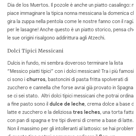
Dia de los Muertos. Il pozole è anche un piatto casalingo: m
piace immaginare la tipica nonna messicana la domenica c
gira la zuppa nella pentola come le nostre fanno con il ragù
per le lasagne! Anche questo è un piatto storico, pensa che
le sue origini risalgono addirittura agli Atzechi.
Dolci Tipici Messicani
Dulcis in fundo, mi sembra doveroso terminare la lista
“Messico piatti tipici” con i dolci messicani! Tra i più famosi
ci sono i
churros
, bastoncini di pasta fritta spolverati di
zucchero e cannella che forse avrai già provato in Spagna
se ci sei stato. Altri dolci tipici messicani che potrai ordina
a fine pasto sono il
dulce de leche
, crema dolce a base di
latte e zucchero e la deliziosa
tres leches
, una torta fatta
con pan di spagna e tre tipi diversi di creme a base di latte.
Non il massimo per gli intolleranti al lattosio: se hai problemi