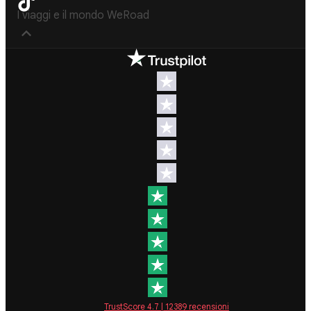
I viaggi e il mondo WeRoad
Destinazioni
Info & link utili (si
spera)
Viaggi di
gruppo Nord
Contatti
America
FAQ
Viaggi di
gruppo
Termini e
Centro
condizioni
America
Condizioni
Viaggi di
generali
gruppo Sud
Modulo
America
informativo
Viaggi di
standard
gruppo Africa
Policy
Viaggi di
annullament
TrustScore
4.7
|
12389
recensioni