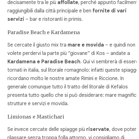
decisamente tra le più
affollate
, perché appunto facilment
raggiungibili dalla città principale e ben
fornite di vari
servizi
– bar e ristoranti in primis.
Paradise Beach e Kardamena
Se cercate il giusto mix tra
mare e movida
– e quindi non
volete perdervi la parte più “giovane” di Kos – andate a
Kardamena e Paradise Beach
. Qui vi sembrerà di essere
tornati in italia, sul litorale romagnolo: infatti queste spiagge
ricordano molto le nostre amate Rimini e Riccione. In
generale comunque tutto il tratto del litorale di Kefalos
presenta tutto quello che si può desiderare: mare magnifico
strutture e servizi e movida.
Limionas e Mastichari
Se invece cercate delle spiagge più
riservate
, dove poterv
rilassare senza troppa folla attorno, vi consigliamo di