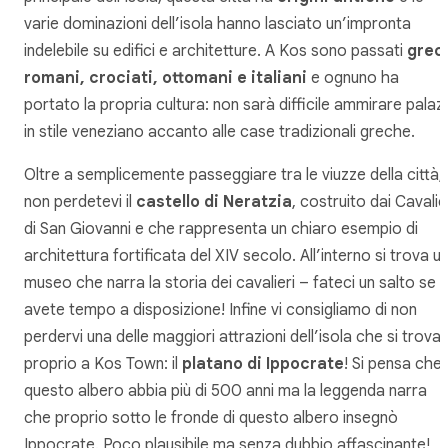
varie dominazioni dell’isola hanno lasciato un’impronta
indelebile su edifici e architetture. A Kos sono passati
greci
romani, crociati, ottomani e italiani
e ognuno ha
portato la propria cultura: non sarà difficile ammirare palaz
in stile veneziano accanto alle case tradizionali greche.
Oltre a semplicemente passeggiare tra le viuzze della città,
non perdetevi il
castello di Neratzia
, costruito dai Cavalie
di San Giovanni e che rappresenta un chiaro esempio di
architettura fortificata del XIV secolo. All’interno si trova u
museo che narra la storia dei cavalieri – fateci un salto se
avete tempo a disposizione! Infine vi consigliamo di non
perdervi una delle maggiori attrazioni dell’isola che si trova
proprio a Kos Town: il
platano di Ippocrate
! Si pensa che
questo albero abbia più di 500 anni ma la leggenda narra
che proprio sotto le fronde di questo albero insegnò
Ippocrate. Poco plausibile ma senza dubbio affascinante!