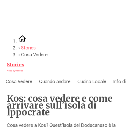
Vai
al
contenuto
›
Stories
›
Cosa Vedere
Stories
A blog by WeRoad
Cosa Vedere
Quando andare
Cucina Locale
Info di
Kos: cosa vedere e come
arrivare sull’isola di
Ippocrate
Cosa vedere a Kos? Quest’isola del Dodecaneso è la