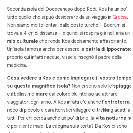
Seconda isola del Dodecaneso dopo Rodi, Kos ha un po’
tutto quello che si può desiderare da un viaggio in
Grecia
.
Non siamo molto lontani dalle coste turche – Bodrum si
trova a 4 km di distanza – e quindi si respira già nell’aria un
mix culturale
che rende Kos decisamente affascinante.
Un’isola famosa anche per essere la
patria di Ippocrate
:
proprio qui infatti nacque, visse e insegnò il padre della
medicina.
Cosa vedere a Kos e come impiegare il vostro tempo
su questa magnifica isola?
Non ci sono solo le
spiagge
e il bellissimo
mare
dal colore blu intenso ad attirare
viaggiatori ogni anno. A Kos infatti c’è anche l’
entroterra
,
ricco di piccolo e caratteristici villaggi e di trekking adatti a
tutti. Per chi cerca anche un po’ di brio, la
vita notturna
no
è per niente male. La ciliegina sulla torta? Da Kos ci sono