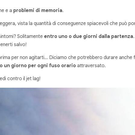
one e a
problemi di memoria
.
 leggera, vista la quantità di conseguenze spiacevoli che può por
 sintomi? Solitamente
entro uno o due giorni dalla partenza
itenerti salvo!
prima per non agitarti… Diciamo che potrebbero durare anche fino
 un giorno per ogni fuso orario
attraversato.
i contro il jet lag!