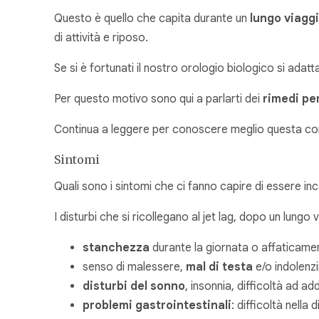
Questo è quello che capita durante un
lungo viaggi
di attività e riposo.
Se si è fortunati il nostro orologio biologico si adat
Per questo motivo sono qui a parlarti dei
rimedi per 
Continua a leggere per conoscere meglio questa con
Sintomi
Quali sono i sintomi che ci fanno capire di essere inc
I disturbi che si ricollegano al jet lag, dopo un lung
stanchezza
durante la giornata o affaticame
senso di malessere,
mal di testa
e/o indolenz
disturbi del sonno
, insonnia, difficoltà ad a
problemi gastrointestinali
: difficoltà nella