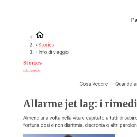
Vai
al
Pa
contenuto
›
Stories
›
Info di viaggio
Stories
A blog by WeRoad
Cosa Vedere
Quando a
Allarme jet lag: i rimed
Almeno una volta nella vita è capitato a tutti di subir
fortuna così e non disritmia, discronia o altri paroloni