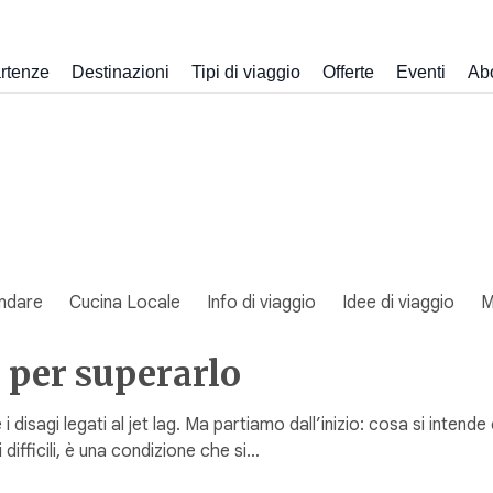
rtenze
Destinazioni
Tipi di viaggio
Offerte
Eventi
Ab
ndare
Cucina Locale
Info di viaggio
Idee di viaggio
M
i per superarlo
e i disagi legati al jet lag. Ma partiamo dall’inizio: cosa si inte
 difficili, è una condizione che si…