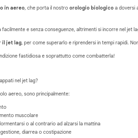
o in aereo
, che porta il nostro
orologio biologico
a doversi a
ta facilmente e senza conseguenze, altrimenti si incorre nel jet l
il jet lag
, per come superarlo e riprendersi in tempi rapidi. Non 
dizione fastidiosa e soprattutto come combatterla!
appati nel jet lag?
o volo aereo, sono principalmente:
nto
imento muscolare
ddormentarsi o al contrario ad alzarsi la mattina
 digestione, diarrea o costipazione