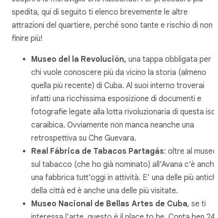
spedita, qui di seguito ti elenco brevemente le altre
attrazioni del quartiere, perché sono tante e rischio di non
finire più!
Museo del la Revolución,
una tappa obbligata per
chi vuole conoscere più da vicino la storia (almeno
quella più recente) di Cuba. Al suoi interno troverai
infatti una ricchissima esposizione di documenti e
fotografie legate alla lotta rivoluzionaria di questa iso
caraibica. Ovviamente non manca neanche una
retrospettiva su Che Guevara.
Real Fábrica de Tabacos Partagás
: oltre al museo
sul tabacco (che ho già nominato) all’Avana c’è anch
una fabbrica tutt’oggi in attività. E’ una delle più antic
della città ed è anche una delle più visitate.
Museo Nacional de Bellas Artes de Cuba
, se ti
interessa l’arte, questo è il
place to be
. Conta ben 24