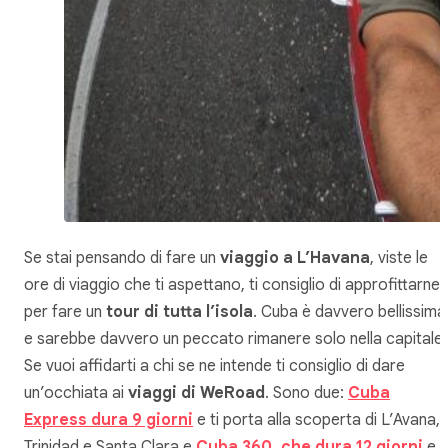
Se stai pensando di fare un
viaggio a L’Havana
, viste le
ore di viaggio che ti aspettano, ti consiglio di approfittarne
per fare un
tour di tutta l’isola
. Cuba è davvero bellissima
e sarebbe davvero un peccato rimanere solo nella capitale.
Se vuoi affidarti a chi se ne intende ti consiglio di dare
un’occhiata ai
viaggi di WeRoad
. Sono due:
Cuba
Express dura 9 giorni
e ti porta alla scoperta di L’Avana,
Trinidad e Santa Clara e
Cuba 360, che dura 12 giorni
e t