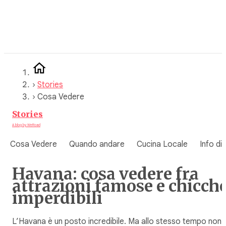
Vai
al
contenuto
›
Stories
›
Cosa Vedere
Stories
A blog by WeRoad
Cosa Vedere
Quando andare
Cucina Locale
Info di
Havana: cosa vedere fra
attrazioni famose e chicch
imperdibili
L’Havana è un posto incredibile. Ma allo stesso tempo non 