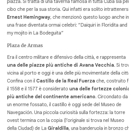
piazza. Si tratta di una taverna famosa in tutta Cuba sia per i
cibo che per la sua storia. Qui infatti era solito intrattenersi
Ernest Hemingway
, che menzionò questo luogo anche in
una frase diventata ormai celebri: “
Daiquiri in Floridita and
my mojito in La Bodeguita
“
Plaza de Armas
Era il centro militare e difensivo della città, e rappresenta
una delle piazze più antiche di Avana Vecchia
. Si trov
vicina al porto e oggi è una delle più movimentate della città
Confina con il
Castillo de la Real Fuerza
che, costruito fr
il 1558 e il 1577 è considerato
una delle fortezze colonial
più antiche del continente americano
. Circondato da
un enorme fossato, il castillo è oggi sede del Museo de
Navegación. Una piccola curiosità sulla fortezza: la torre
ovest termina con la copia (l’originale si trova nel Museo
della Ciudad) de La
Giraldilla
, una banderuola in bronzo ch