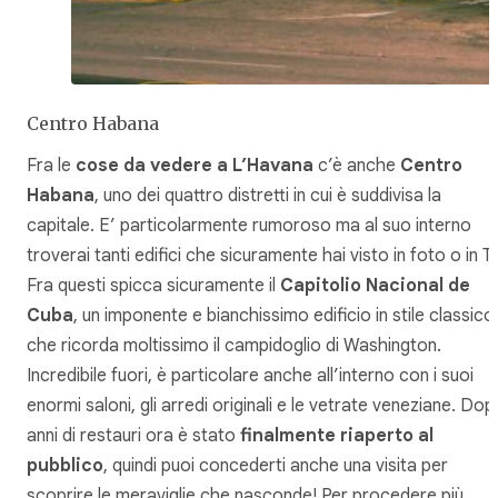
Centro Habana
Fra le
cose da vedere a L’Havana
c’è anche
Centro
Habana
, uno dei quattro distretti in cui è suddivisa la
capitale. E’ particolarmente rumoroso ma al suo interno
troverai tanti edifici che sicuramente hai visto in foto o in T
Fra questi spicca sicuramente il
Capitolio Nacional de
Cuba
, un imponente e bianchissimo edificio in stile classico
che ricorda moltissimo il campidoglio di Washington.
Incredibile fuori, è particolare anche all’interno con i suoi
enormi saloni, gli arredi originali e le vetrate veneziane. Do
anni di restauri ora è stato
finalmente riaperto al
pubblico
, quindi puoi concederti anche una visita per
scoprire le meraviglie che nasconde! Per procedere più