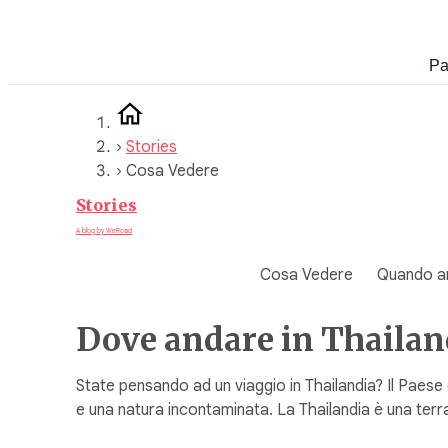
Vai
al
Pa
contenuto
›
Stories
›
Cosa Vedere
Stories
A blog by WeRoad
Cosa Vedere
Quando a
Dove andare in Thailandi
State pensando ad un viaggio in Thailandia? Il Paese d
e una natura incontaminata. La Thailandia è una terra