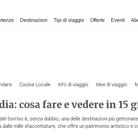
rtenze
Destinazioni
Tipi di viaggio
Offerte
Eventi
Ab
ndare
Cucina Locale
Info di viaggio
Idee di viaggio
M
a: cosa fare e vedere in 15 g
el Sorriso è, senza dubbio, una delle destinazioni più gettonate 
 dalle mille sfaccettature, che offre un patrimonio artistico e c