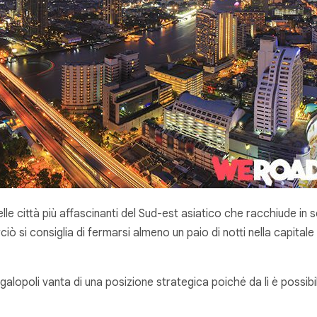
elle città più affascinanti del Sud-est asiatico che racchiude in sé
iò si consiglia di fermarsi almeno un paio di notti nella capitale
egalopoli vanta di una posizione strategica poiché da lì è possib