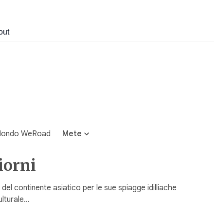
out
ondo WeRoad
Mete
iorni
del continente asiatico per le sue spiagge idilliache
ulturale…