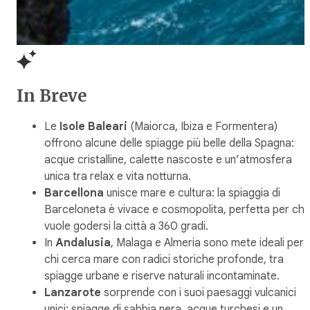
In Breve
Le
Isole Baleari
(Maiorca, Ibiza e Formentera)
offrono alcune delle spiagge più belle della Spagna:
acque cristalline, calette nascoste e un’atmosfera
unica tra relax e vita notturna.
Barcellona
unisce mare e cultura: la spiaggia di
Barceloneta è vivace e cosmopolita, perfetta per chi
vuole godersi la città a 360 gradi.
In
Andalusia
, Malaga e Almeria sono mete ideali per
chi cerca mare con radici storiche profonde, tra
spiagge urbane e riserve naturali incontaminate.
Lanzarote
sorprende con i suoi paesaggi vulcanici
unici: spiagge di sabbia nera, acque turchesi e un