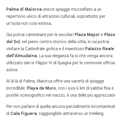
Palma di Maiorca
unisce spiagge mozzafiato a un
repertorio unico di attrazioni culturali, soprattutto per
un’isola non così estesa.
Qui potrai camminare per le secolari
Plaza Mayor
e
Plaza
del Sol
, nel pieno centro storico della città, in cui potrai
visitare la Cattedrale gotica e il maestoso
Palazzo Reale
dell’Almudaina
. La sua eleganza fa sì che venga ancora
utilizzato dal re Filippo VI di Spagna per le cerimonie ufficiali
estive.
Al di là di Palma, Maiorca offre una varietà di spiagge
incredibile:
Playa de Muro
, con i suoi 6 km di sabbia fina e il
pontile scenografico nel mezzo, è una delle più apprezzate.
Per non parlare di quella ancora parzialmente incontaminat
di
Cala Figuera
, raggiungibile attraverso un trekking