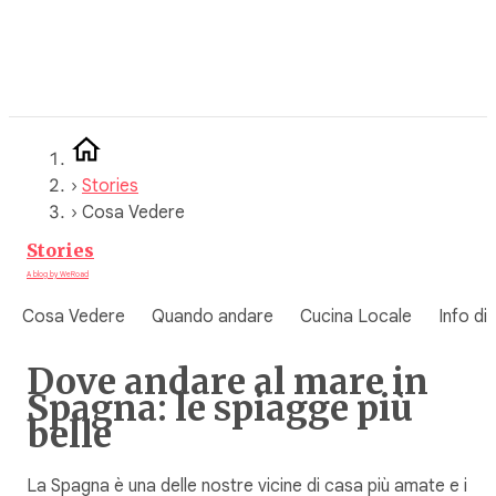
Vai
al
contenuto
›
Stories
›
Cosa Vedere
Stories
A blog by WeRoad
Cosa Vedere
Quando andare
Cucina Locale
Info di
Dove andare al mare in
Spagna: le spiagge più
belle
La Spagna è una delle nostre vicine di casa più amate e i