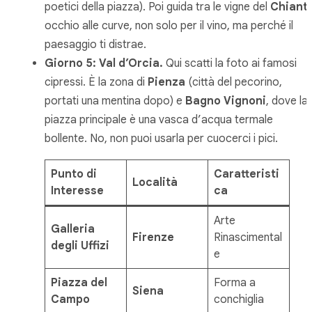
poetici della piazza). Poi guida tra le vigne del
Chianti
occhio alle curve, non solo per il vino, ma perché il
paesaggio ti distrae.
Giorno 5: Val d’Orcia.
Qui scatti la foto ai famosi
cipressi. È la zona di
Pienza
(città del pecorino,
portati una mentina dopo) e
Bagno Vignoni
, dove la
piazza principale è una vasca d’acqua termale
bollente. No, non puoi usarla per cuocerci i pici.
Punto di
Caratteristi
Località
Interesse
ca
Arte
Galleria
Firenze
Rinascimental
degli Uffizi
e
Piazza del
Forma a
Siena
Campo
conchiglia