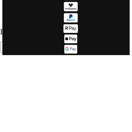
Europa
WeRoad!
Tutte le
Sitemap
destinazioni
Corporate info
Il mondo WeRoad
Indice
Lavora con
Come
noi
funziona
Sommario
Lavora con
Fasce d'età
noi se sei un
Il buon
DEV
WeRoader
Corporate
Mood di
website
viaggio
LinkedIn
Cosa dicono
Twitter
di noi su
Trustpilot
Cos'è
Cosa dicono
WeRoad, ma
in un video
di noi su
Feefo