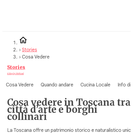
Vai
al
contenuto
›
Stories
›
Cosa Vedere
Stories
A blog by WeRoad
Cosa Vedere
Quando andare
Cucina Locale
Info di
Cosa vedere in Toscana tra
città d’arte e borghi
collinari
La Toscana offre un patrimonio storico e naturalistico unico