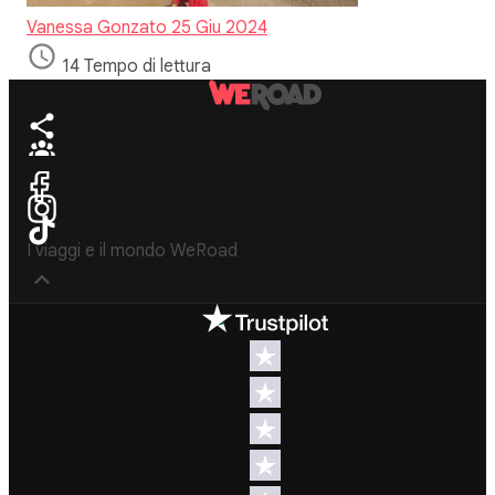
Vanessa Gonzato
25 Giu 2024
14 Tempo di lettura
I viaggi e il mondo WeRoad
Destinazioni
Info & link utili (si
spera)
Viaggi di
gruppo Nord
Contatti
America
FAQ
Viaggi di
gruppo
Termini e