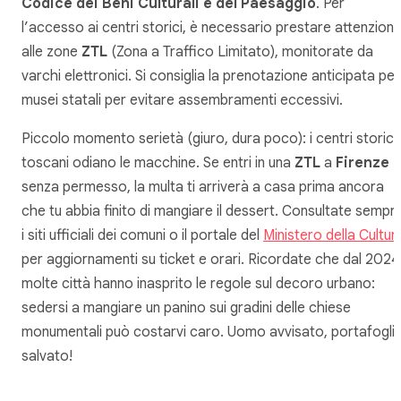
Codice dei Beni Culturali e del Paesaggio
. Per
l’accesso ai centri storici, è necessario prestare attenzion
alle zone
ZTL
(Zona a Traffico Limitato), monitorate da
varchi elettronici. Si consiglia la prenotazione anticipata per 
musei statali per evitare assembramenti eccessivi.
Piccolo momento serietà (giuro, dura poco): i centri storici
toscani odiano le macchine. Se entri in una
ZTL
a
Firenze
senza permesso, la multa ti arriverà a casa prima ancora
che tu abbia finito di mangiare il dessert. Consultate sempr
i siti ufficiali dei comuni o il portale del
Ministero della Cultur
per aggiornamenti su ticket e orari. Ricordate che dal 2024
molte città hanno inasprito le regole sul decoro urbano:
sedersi a mangiare un panino sui gradini delle chiese
monumentali può costarvi caro. Uomo avvisato, portafogli
salvato!