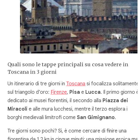
Quali sono le tappe principali su cosa vedere in
Toscana in 3 giorni
Un itinerario di tre giorni in
Toscana
si focalizza solitamente
sul triangolo d’oro:
Firenze
,
Pisa
e
Lucca
. Il primo giorno è
dedicato ai musei fiorentini, il secondo alla
Piazza dei
Miracoli
e alle mura lucchesi, mentre il terzo esplora i
borghi medievali limitrofi come
San Gimignano
.
Tre giorni sono pochi? Sì, è come cercare di finire una
fiorentina da 1.2 kg in cinque minuti: una missione eroica ma