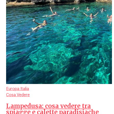
Europa
Italia
Cosa Vedere
Lampedusa: cosa vedere tra
spiagge e calette paradisiache