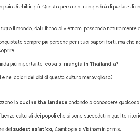
aio di chili in più. Questo però non mi impedirà di parlare di un
 tutto il mondo, dal Libano al Vietnam, passando naturalmente 
onquistato sempre più persone per i suoi sapori forti, ma che no
coprire.
manda più importante:
cosa si mangia in Thailandia
?
i e nei colori dei cibi di questa cultura meravigliosa?
izzano la
cucina thailandese
andando a conoscere qualcosa in 
uenze culturali dei popoli che si sono succeduti in quel territori
ine del
sudest asiatico
, Cambogia e Vietnam in primis.