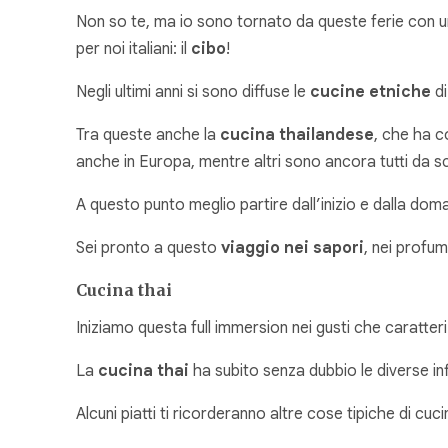
Non so te, ma io sono tornato da queste ferie con un p
per noi italiani: il
cibo
!
Negli ultimi anni si sono diffuse le
cucine etniche
di
Tra queste anche la
cucina thailandese
, che ha c
anche in Europa, mentre altri sono ancora tutti da s
A questo punto meglio partire dall’inizio e dalla do
Sei pronto a questo
viaggio nei sapori
, nei profum
Cucina thai
Iniziamo questa full immersion nei gusti che caratter
La
cucina thai
ha subito senza dubbio le diverse infl
Alcuni piatti ti ricorderanno altre cose tipiche di cuc