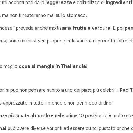
tutti accomunati dalla
leggerezza
e dall’utilizzo di
ingredienti
i, ma non ti resteranno mai sullo stomaco.
ilandese” prevede anche moltissima
frutta e verdura
. E poi
pe
rma, sono un must see proprio per la varietà di prodotti, oltre ch
re meglio
cosa si mangia in Thailandia
!
n si può non pensare subito a uno dei piatti più celebri: il
Pad T
 è apprezzato in tutto il mondo e non per modo di dire!
nze più amate al mondo e nelle prime 10 posizioni c’è molto spe
hai
può avere diverse varianti ed essere quindi gustato anche dal