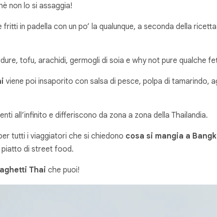
chè non lo si assaggia!
e fritti in padella con un po’ la qualunque, a seconda della ri
ure, tofu, arachidi, germogli di soia e why not pure qualche fett
ai
viene poi insaporito con salsa di pesce, polpa di tamarindo, 
ti all’infinito e differiscono da zona a zona della Thailandia.
er tutti i viaggiatori che si chiedono
cosa si mangia a Bang
 piatto di street food.
aghetti Thai
che puoi!