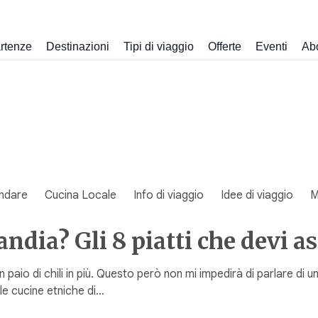
rtenze
Destinazioni
Tipi di viaggio
Offerte
Eventi
Ab
ndare
Cucina Locale
Info di viaggio
Idee di viaggio
M
andia? Gli 8 piatti che devi 
aio di chili in più. Questo però non mi impedirà di parlare di un
se le cucine etniche di…