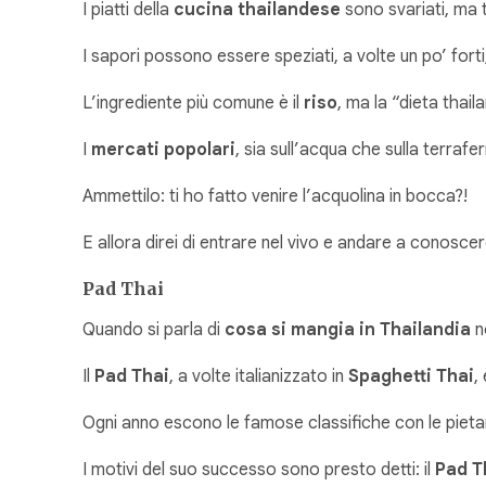
I piatti della
cucina thailandese
sono svariati, ma 
I sapori possono essere speziati, a volte un po’ fort
L’ingrediente più comune è il
riso
, ma la “dieta tha
I
mercati popolari
, sia sull’acqua che sulla terrafe
Ammettilo: ti ho fatto venire l’acquolina in bocca?!
E allora direi di entrare nel vivo e andare a conosce
Pad Thai
Quando si parla di
cosa si mangia in Thailandia
no
Il
Pad Thai
, a volte italianizzato in
Spaghetti Thai
,
Ogni anno escono le famose classifiche con le pieta
I motivi del suo successo sono presto detti: il
Pad T