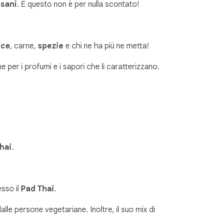
 sani
. E questo non è per nulla scontato!
sce
, carne,
spezie
e chi ne ha più ne metta!
e per i profumi e i sapori che li caratterizzano.
hai
.
sso il
Pad Thai
.
le persone vegetariane. Inoltre, il suo mix di