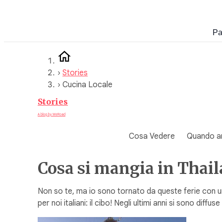
Vai
al
Pa
contenuto
›
Stories
›
Cucina Locale
Stories
A blog by WeRoad
Cosa Vedere
Quando a
Cosa si mangia in Thail
Non so te, ma io sono tornato da queste ferie con un p
per noi italiani: il cibo! Negli ultimi anni si sono diffu