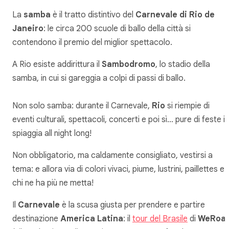
La
samba
è il tratto distintivo del
Carnevale di Rio de
Janeiro
: le circa 200 scuole di ballo della città si
contendono il premio del miglior spettacolo.
A Rio esiste addirittura il
Sambodromo
, lo stadio della
samba, in cui si gareggia a colpi di passi di ballo.
Non solo samba: durante il Carnevale,
Rio
si riempie di
eventi culturali, spettacoli, concerti e poi sì… pure di feste in
spiaggia all night long!
Non obbligatorio, ma caldamente consigliato, vestirsi a
tema: e allora via di colori vivaci, piume, lustrini, paillettes e
chi ne ha più ne metta!
Il
Carnevale
è la scusa giusta per prendere e partire
destinazione
America Latina
: il
tour del Brasile
di
WeRoa