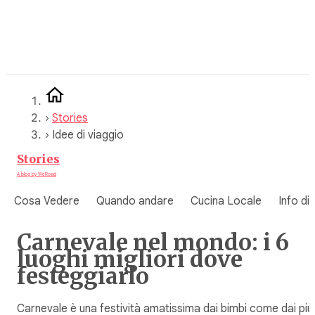
Vai
al
contenuto
›
Stories
›
Idee di viaggio
Stories
A blog by WeRoad
Cosa Vedere
Quando andare
Cucina Locale
Info di
Carnevale nel mondo: i 6
luoghi migliori dove
festeggiarlo
Carnevale è una festività amatissima dai bimbi come dai più