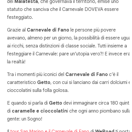
dei
Malatesta
, che governava il territorio, emise uno
statuto che sanciva che il Carnevale DOVEVA essere
festeggiato.
Grazie al
Carnevale di Fano
le persone più povere
avevano, almeno per un giorno, la possibilità di essere ugual
ai ricchi, senza distinzioni di classe sociale. Tutti insieme a
festeggiare il Carnevale: pare un’utopia vero?! E invece era
la realtà!
Tra i momenti più iconici del
Carnevale di Fano
c’è il
caratteristico
Getto
, con cui si lanciano dai carri dolciumi e
cioccolatini sulla folla golosa.
E quando si parla di
Getto
devi immaginare circa 180 quintal
di
caramelle e cioccolatin
i che ogni anno piombano sulla
gente: un Sogno!
Il
tour San Marino e il Carnevale di Fano
di
WeRoad
ti porta