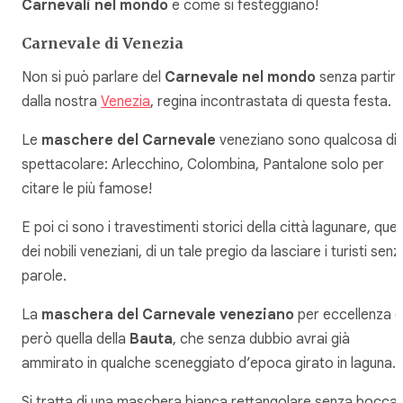
Carnevali nel mondo
e come si festeggiano!
Carnevale di Venezia
Non si può parlare del
Carnevale nel mondo
senza partir
dalla nostra
Venezia
, regina incontrastata di questa festa.
Le
maschere del Carnevale
veneziano sono qualcosa di
spettacolare: Arlecchino, Colombina, Pantalone solo per
citare le più famose!
E poi ci sono i travestimenti storici della città lagunare, quell
dei nobili veneziani, di un tale pregio da lasciare i turisti senz
parole.
La
maschera del Carnevale veneziano
per eccellenza è
però quella della
Bauta
, che senza dubbio avrai già
ammirato in qualche sceneggiato d’epoca girato in laguna.
Si tratta di una maschera bianca rettangolare senza bocca,