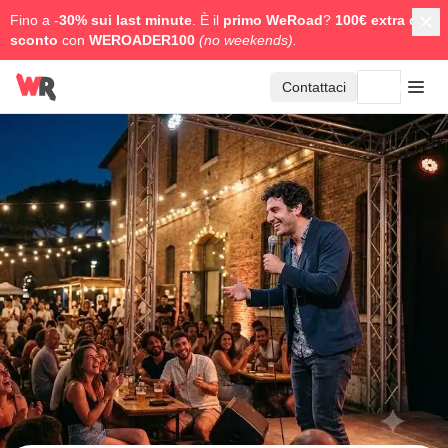
Fino a -
30% sui last minute
. È il
primo WeRoad
?
100€ extra di
sconto
con
WEROADER100
(no weekends).
Contattaci