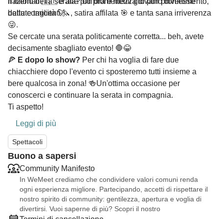
nazionali 🇮🇹 e alle più promettenti giovani promesse
Il menù della serata? Un'ora e mezza di puro divertimento,
della comicità 🚀.
battute taglienti 🔪, satira affilata 🎯 e tanta sana irriverenza
😜.
Se cercate una serata politicamente corretta... beh, avete
decisamente sbagliato evento! 🛑😂
🍕
E dopo lo show?
Per chi ha voglia di fare due
chiacchiere dopo l'evento ci sposteremo tutti insieme a
bere qualcosa in zona! 🍻Un'ottima occasione per
conoscerci e continuare la serata in compagnia.
Ti aspetto!
Leggi di più
Spettacoli
Buono a sapersi
Community Manifesto
In WeMeet crediamo che condividere valori comuni renda
ogni esperienza migliore. Partecipando, accetti di rispettare il
nostro spirito di community: gentilezza, apertura e voglia di
divertirsi. Vuoi saperne di più? Scopri il nostro