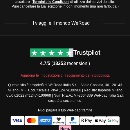
accettare i
Termini e le Condizioni
di utilizzo dei servizi del sito.
antistaminici
Puoi cancellare la tua iscrizione in ogni momento (ma non farlo, dai)
I viaggi e il mondo WeRoad
Destinazioni
Info & link utili (si spera)
Viaggi di gruppo Nord
Contatti
America
FAQ
4.7/5
(
18253
recensioni)
Viaggi di gruppo Centro
Termini e condizioni
America
Condizioni generali
Aggiorna le impostazioni di tracciamento della pubblicità
Viaggi di gruppo Sud
Modulo informativo
America
Questo sito è proprietà di WeRoad Italia S.r.l. - Viale Cassala, 30 - 20143
standard
Milano (MI) | Cod. fiscale e P.IVA 12474100968 | Registro Imprese Milano
Viaggi di gruppo Africa
Policy annullamento
05/07/2022 n°12474100968 | Num R.E.A.: MI-2664339 WeRoad Italia S.r.l.
Viaggi di gruppo Medio
viaggio
società a socio unico.
Oriente
Cookie policy
Puoi pagare il tuo WeRoad tramite
Viaggi di gruppo Asia
Privacy policy
Viaggi di gruppo Europa
Security
Viaggi di gruppo Nord