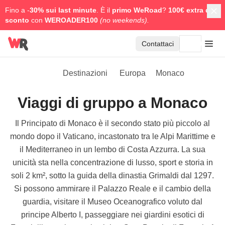
Fino a -
30% sui last minute
. È il
primo WeRoad
?
100€ extra di
sconto
con
WEROADER100
(no weekends).
Contattaci
Destinazioni
Europa
Monaco
Viaggi di gruppo a Monaco
Il Principato di Monaco è il secondo stato più piccolo al
mondo dopo il Vaticano, incastonato tra le Alpi Marittime e
il Mediterraneo in un lembo di Costa Azzurra. La sua
unicità sta nella concentrazione di lusso, sport e storia in
soli 2 km², sotto la guida della dinastia Grimaldi dal 1297.
Si possono ammirare il Palazzo Reale e il cambio della
guardia, visitare il Museo Oceanografico voluto dal
principe Alberto I, passeggiare nei giardini esotici di