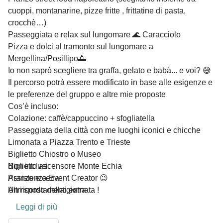
cuoppi, montanarine, pizze fritte , frittatine di pasta,
crocchè…)
Passeggiata e relax sul lungomare 🌊 Caracciolo
Pizza e dolci al tramonto sul lungomare a
Mergellina/Posillipo🌅
Io non saprò scegliere tra graffa, gelato e babà... e voi? 😅
Il percorso potrà essere modificato in base alle esigenze e
le preferenze del gruppo e altre mie proposte
Cos’è incluso:
Colazione: caffè/cappuccino + sfogliatella
Passeggiata della città con me luoghi iconici e chicche
Limonata a Piazza Trento e Trieste
Biglietto Chiostro o Museo
Biglietto ascensore Monte Echia
Non inclusi:
Assistenza Event Creator 😉
Pranzo e cena
Un ricordo della giornata !
Altri spostamenti extra
Leggi di più