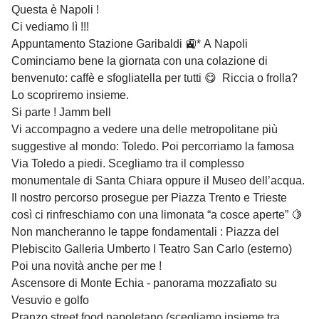
Questa è Napoli !
Ci vediamo lì !!!
Appuntamento Stazione Garibaldi 🚉* A Napoli
Cominciamo bene la giornata con una colazione di
benvenuto: caffè e sfogliatella per tutti 😋 Riccia o frolla?
Lo scopriremo insieme.
Si parte ! Jamm bell
Vi accompagno a vedere una delle metropolitane più
suggestive al mondo: Toledo. Poi percorriamo la famosa
Via Toledo a piedi. Scegliamo tra il complesso
monumentale di Santa Chiara oppure il Museo dell’acqua.
Il nostro percorso prosegue per Piazza Trento e Trieste
così ci rinfreschiamo con una limonata “a cosce aperte” 🍋
Non mancheranno le tappe fondamentali : Piazza del
Plebiscito Galleria Umberto I Teatro San Carlo (esterno)
Poi una novità anche per me !
Ascensore di Monte Echia - panorama mozzafiato su
Vesuvio e golfo
Pranzo street food napoletano (scegliamo insieme tra