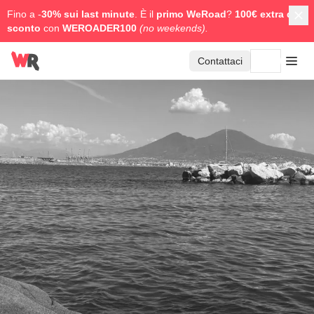
Fino a -
30% sui last minute
. È il
primo WeRoad
?
100€ extra di
sconto
con
WEROADER100
(no weekends).
Contattaci