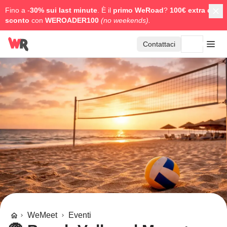
Fino a -
30% sui last minute
. È il
primo WeRoad
?
100€ extra di
sconto
con
WEROADER100
(no weekends).
Contattaci
WeMeet
Eventi