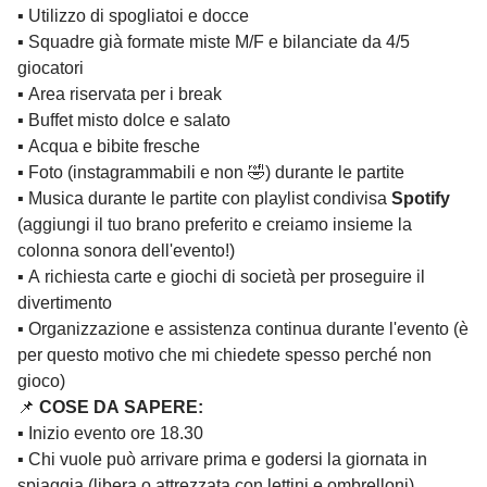
▪️ Utilizzo di spogliatoi e docce
▪️ Squadre già formate miste M/F e bilanciate da 4/5
giocatori
▪️ Area riservata per i break
▪️ Buffet misto dolce e salato
▪️ Acqua e bibite fresche
▪️ Foto (instagrammabili e non 🤣) durante le partite
▪️ Musica durante le partite con playlist condivisa
Spotify
(aggiungi il tuo brano preferito e creiamo insieme la
colonna sonora dell'evento!)
▪️ A richiesta carte e giochi di società per proseguire il
divertimento
▪️ Organizzazione e assistenza continua durante l'evento (è
per questo motivo che mi chiedete spesso perché non
gioco)
📌
COSE DA SAPERE:
▪️ Inizio evento ore 18.30
▪️ Chi vuole può arrivare prima e godersi la giornata in
spiaggia (libera o attrezzata con lettini e ombrelloni)