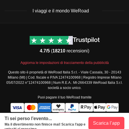
I viaggi e il mondo WeRoad
Destinazioni
Info & link utili (si spera)
Viaggi di gruppo Nord
Contatti
America
FAQ
4.7/5
(
18210
recensioni)
Viaggi di gruppo Centro
Termini e condizioni
America
Condizioni generali
Aggiorna le impostazioni di tracciamento della pubblicità
Viaggi di gruppo Sud
Modulo informativo
America
Questo sito è proprietà di WeRoad Italia S.r.l. - Viale Cassala, 30 - 20143
standard
Milano (MI) | Cod. fiscale e P.IVA 12474100968 | Registro Imprese Milano
Viaggi di gruppo Africa
Policy annullamento
05/07/2022 n°12474100968 | Num R.E.A.: MI-2664339 WeRoad Italia S.r.l.
Viaggi di gruppo Medio
viaggio
società a socio unico.
Oriente
Cookie policy
Puoi pagare il tuo WeRoad tramite
Viaggi di gruppo Asia
Privacy policy
Viaggi di gruppo Europa
Security
Viaggi di gruppo Nord
Governance
Ti sei perso l’evento...
Europa
Scarica l’app
Ma il divertimento non finisce mai! Scarica l’app e
Segnalazioni
Tutte le destinazioni