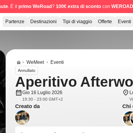
nute
. È il
primo WeRoad
?
100€ extra di sconto
con
WEROAD
Partenze
Destinazioni
Tipi di viaggio
Offerte
Eventi
WeMeet
Eventi
Annullato
Aperitivo Afterw
Gio 16 Luglio 2026
L
19:30 - 23:00 GMT+2
Vi
Creato da
Chi 