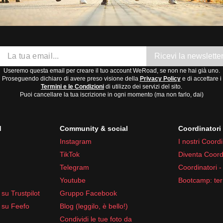
Ricevi la newslette
Useremo questa email per creare il tuo account WeRoad, se non ne hai già uno.
Proseguendo dichiaro di avere preso visione della
Privacy Policy
e di accettare i
Termini e le Condizioni
di utilizzo dei servizi del sito.
Puoi cancellare la tua iscrizione in ogni momento (ma non farlo, dai)
d
Community & social
Coordinator
Instagram
I nostri Coordi
TikTok
Diventa Coord
Telegram
Coordinatori -
Youtube
Bootcamp: ter
su Trustpilot
Gruppo Facebook
 su Feefo
Blog (leggilo, è bello!)
Condividi le tue foto da