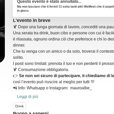
Questo evento è stato annullato...
Ma non lasciare che ti fermi! Ci sono tanti altri WeMeet che ti aspet
in gioco.
L'evento in breve
🍹 Dopo una lunga giornata di lavoro, concediti una pau
Una serata tra drink, buon cibo e persone con cui è facile
è rilassata, ognuno ordina ciò che preferisce e chi lo d
dinner.
Che tu venga con un amico o da solo, troverai il contest
solito.
I posti sono limitati: prenota il tuo e non perderti il pross
🍹 Consumazione obbligatoria.
👉
Se non sei sicuro di partecipare, ti chiediamo di l
così l’evento può riuscire al meglio per tutti 💛
📲 Info: Whatsapp o Instagram:
mauroalbe_
Leggi di più
Drink
Buono a sapersi