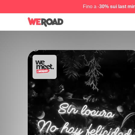
Fino a -
30% sui last mi