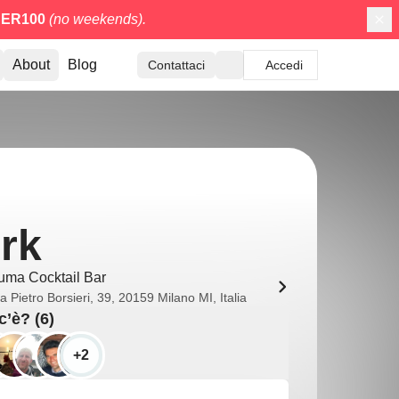
ER100
(no weekends).
About
Blog
Contattaci
Accedi
ork
uma Cocktail Bar
a Pietro Borsieri, 39, 20159 Milano MI, Italia
c’è? (6)
+2