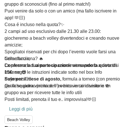
gruppo di sconosciuti (fino al primo match!)
Puoi venire da solo o con un amico (ma fallo iscrivere in
app! 🫶🏻)
Cosa é incluso nella quota?✨
2 campi ad uso esclusivo dalle 21.30 alle 23.00:
giocheremo a beach volley divertendoci e creando nuove
amicizie;
Spogliatoi riservati per chi dopo l’evento vuole farsi una
bella doccia;
Come funziona? 🔥
La presenza di almeno un coordinatore pronto a divertirsi
Conferma la tua partecipazione versando la quota di
insieme 😎
15€:
segui le istruzioni indicate sotto nel box Info
Solo per il mese di agosto,
Payments 👇🏻
formula a torneo (con premio
per la squadra vincitrice ✨) e birra in condivisione 🍻
Qualche giorno prima dell’evento verrai inserito in un
gruppo wa per ricevere tutte le info utili
Posti limitati, prenota il tuo e.. improvvisa!🫶🏻
Leggi di più
Beach Volley