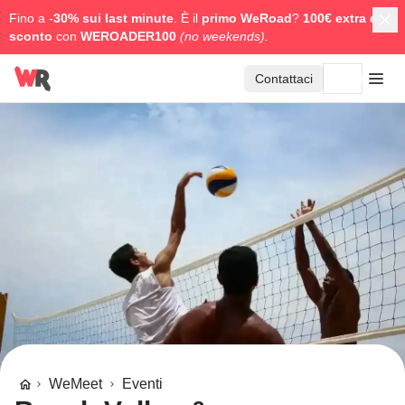
Fino a -
30% sui last minute
. È il
primo WeRoad
?
100€ extra di
sconto
con
WEROADER100
(no weekends).
Contattaci
WeMeet
Eventi