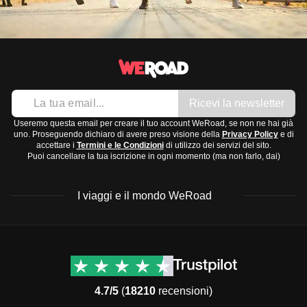
Ricevi la newsletter
Useremo questa email per creare il tuo account WeRoad, se non ne hai già
uno. Proseguendo dichiaro di avere preso visione della
Privacy Policy
e di
accettare i
Termini e le Condizioni
di utilizzo dei servizi del sito.
Puoi cancellare la tua iscrizione in ogni momento (ma non farlo, dai)
I viaggi e il mondo WeRoad
Destinazioni
Info & link utili (si spera)
Viaggi di gruppo Nord
Contatti
America
FAQ
4.7/5
(
18210
recensioni)
Viaggi di gruppo Centro
Termini e condizioni
America