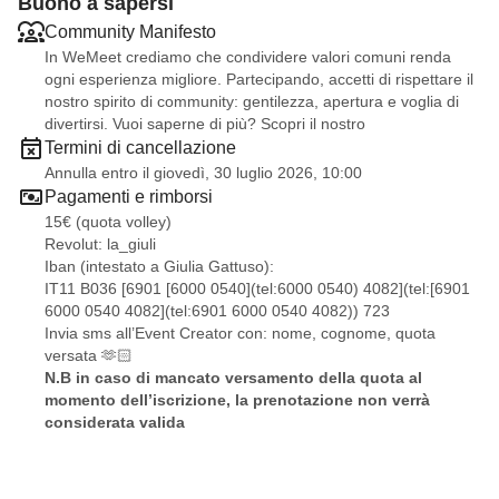
Buono a sapersi
Community Manifesto
In WeMeet crediamo che condividere valori comuni renda
ogni esperienza migliore. Partecipando, accetti di rispettare il
nostro spirito di community: gentilezza, apertura e voglia di
divertirsi. Vuoi saperne di più? Scopri il nostro
Termini di cancellazione
Annulla entro il giovedì, 30 luglio 2026, 10:00
Pagamenti e rimborsi
15€ (quota volley)
Revolut: la_giuli
Iban (intestato a Giulia Gattuso):
IT11 B036 [6901 [6000 0540](tel:6000 0540) 4082](tel:[6901
6000 0540 4082](tel:6901 6000 0540 4082)) 723
Invia sms all’Event Creator con: nome, cognome, quota
versata 🫶🏻
N.B in caso di mancato versamento della quota al
momento dell’iscrizione, la prenotazione non verrà
considerata valida