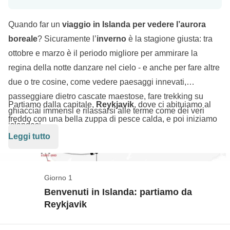
Quando far un
viaggio in Islanda per vedere l’aurora
boreale
? Sicuramente l’
inverno
è la stagione giusta: tra
ottobre e marzo è il periodo migliore per ammirare la
regina della notte danzare nel cielo - e anche per fare altre
due o tre cosine, come vedere paesaggi innevati,
passeggiare dietro cascate maestose, fare trekking su
Partiamo dalla capitale,
Reykjavik
, dove ci abituiamo al
ghiacciai immensi e rilassarsi alle terme come dei veri
freddo con una bella zuppa di pesce calda, e poi iniziamo
islandesi.
ad esplorare quest’isola del nord: ci spingiamo fino alla
Leggi tutto
penisola di Snæfellsnes
, con stop obbligatorio a
Kirjufell;
percorriamo il
circolo d’oro
con la cascata
Gullfoss
e aspettiamo che
Geysir
faccia il suo consueto
Giorno 1
Continuiamo con la spiaggia nera di
Reynisjara
e il
spettacolo.
Benvenuti in Islanda: partiamo da
Vatnajökull
, il quinto ghiacciaio più esteso del mondo, da
Reykjavik
cui ogni giorno si staccano immensi blocchi di ghiaccio
che diventano iceberg solitari nella
laguna di