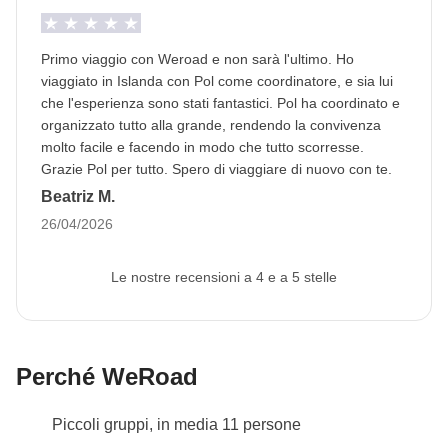
solare, oscurità e situazioni atmosferiche. In generale
l'Islanda si trova in una posizione favorita per gli
Primo viaggio con Weroad e non sarà l'ultimo. Ho
avvistamenti, ma nonostante questo non è possibile
viaggiato in Islanda con Pol come coordinatore, e sia lui
garantire la presenza dell'aurora boreale durante il
che l'esperienza sono stati fantastici. Pol ha coordinato e
organizzato tutto alla grande, rendendo la convivenza
tour.
molto facile e facendo in modo che tutto scorresse.
Grazie Pol per tutto. Spero di viaggiare di nuovo con te.
Clima e ore di guida
Beatriz M.
Condizioni di guida: le ore di luce sono limitate in
26/04/2026
questo periodo dell'anno
La durata della guida giornaliere e la distanza, può
Le nostre recensioni a 4 e a 5 stelle
variare a seconda degli stop pianificati lungo il
percorso.
Info sulle camere private
Perché WeRoad
Vedi i dettagli
Piccoli gruppi, in media 11 persone