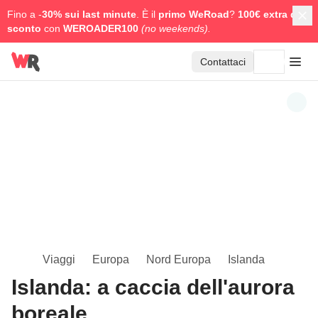
Fino a -
30% sui last minute
. È il
primo WeRoad
?
100€ extra di
sconto
con
WEROADER100
(no weekends).
Contattaci
Viaggi
Europa
Nord Europa
Islanda
Islanda: a caccia dell'aurora
boreale