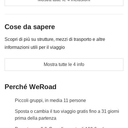
in ogni caso verrà restituita la differenza non utilizzata.
Eventuali ingressi
Cassa comune del coordinatore
Cose da sapere
Le attività ed extra che tutti i partecipanti avranno
Scopri di più su strutture, mezzi di trasporto e altre
concordato di fare e la relativa quota parte del
informazioni utili per il viaggio
coordinatore. Le attività pagate con la Cassa Comune
sono svolte da fornitori locali terzi e valgono le loro
Alloggi
Mostra tutte le 4 info
condizioni; WeRoad non interviene nella gestione né
Camera doppia o multipla con bagno privato ad
assume responsabilità
uso esclusivo dei partecipanti WeRoad.
Perché WeRoad
L'opzione no-sharing room non è disponibile per
questo itinerario.
Piccoli gruppi, in media 11 persone
Trasporti
Sposta o cambia il tuo viaggio gratis fino a 31 giorni
Noleggio auto. È richiesta la disponibilità alla guida.
prima della partenza
Cultura locale