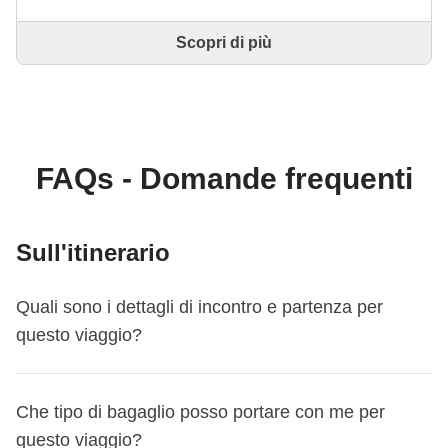
Scopri di più
Questo è un viaggio progettato e realizzato
interamente da un Coordinatore WeRoad esperto. Il
Coordinatore si occupa di tutto il viaggio: dalla
definizione dell'itinerario alla selezione delle
accommodation e delle esperienze in loco. Tramite
WeRoad potrai prenotare il viaggio e gestirlo nella
FAQs - Domande frequenti
tua area personale, come qualsiasi altro WeRoad.
Sull'itinerario
Quali sono i dettagli di incontro e partenza per
questo viaggio?
Questo viaggio inizia a
Antalya
. Il primo giorno ci
Che tipo di bagaglio posso portare con me per
incontriamo alle
15:00
.
questo viaggio?