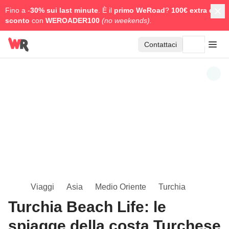
Fino a -
30% sui last minute
. È il
primo WeRoad
?
100€ extra di
sconto
con
WEROADER100
(no weekends).
Contattaci
Viaggi
Asia
Medio Oriente
Turchia
Turchia Beach Life: le
spiagge della costa Turchese