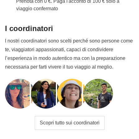
Prenota con 0 €. Paga l'acconto di 100 € solo a
Dal 7 febbraio 2027 all'8 marzo 2027 sarà periodo di
viaggio confermato
Ramadan: questo vuol dire che il viaggio può subire
modifiche in base agli orari di apertura dei luoghi
I coordinatori
pubblici. Il pranzo al sacco diventerà il nostro migliore
I nostri coordinatori sono scelti perché sono persone come
amico e durante il giorno potremo mangiare in zone
te, viaggiatori appassionati, capaci di condividere
private. Essere un WeRoader vuol dire anche
l’esperienza in modo autentico ma con la preparazione
rispettare le tradizioni locali come questa, sarà
necessaria per farti vivere il tuo viaggio al meglio.
un'occasione per conoscerle ancora più da vicino!
Info sulle camere private
Vedi i dettagli
Scopri tutto sui coordinatori