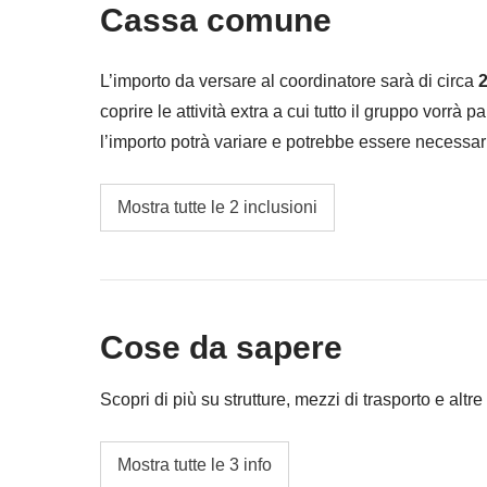
Cassa comune
L’importo da versare al coordinatore sarà di circa
2
coprire le attività extra a cui tutto il gruppo vorrà p
l’importo potrà variare e potrebbe essere necessar
restituita la differenza non utilizzata.
Le attività ed extra che tutti i partecipanti av
Mostra tutte le 2 inclusioni
coordinatore (es. giro in cammello, escursion
Le mance per tutti i fornitori di servizi locali
(in questo paese, a differenza delle usanze it
retribuzione, e da viaggiatori responsabili ri
Cose da sapere
adeguandoci ai canoni e alla cultura locale!)
Scopri di più su strutture, mezzi di trasporto e altre 
Alloggi
Mostra tutte le 3 info
In queste strutture potrebbe essere prevista, 