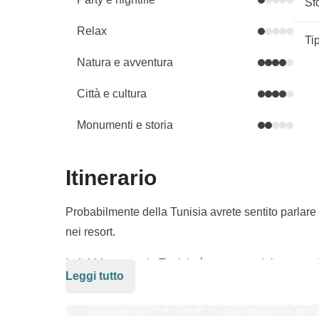
Sf
Relax
Ti
Natura e avventura
Città e cultura
Monumenti e storia
Itinerario
Probabilmente della Tunisia avrete sentito parlar
nei resort.
Indubbiamente, la Tunisia è un paese dal mare a d
Leggi tutto
conoscerla più a fondo. Si tratta infatti di un paes
Nord Africa, anche se ancora non aggredito in mass