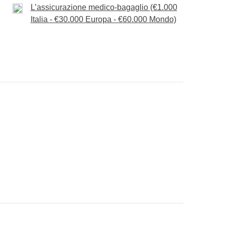
L’assicurazione medico-bagaglio (€1.000
Italia - €30.000 Europa - €60.000 Mondo)
ad infilare nello zaino :)
 "Cosa è incluso"