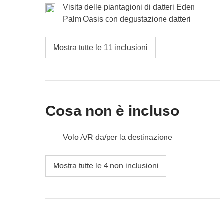
Visita delle piantagioni di datteri Eden
Palm Oasis con degustazione datteri
Mostra tutte le 11 inclusioni
Cosa non è incluso
Volo A/R da/per la destinazione
Pasti e bevande dove non indicato
Mostra tutte le 4 non inclusioni
Tutti gli extra che vorrai acquistare e riuscirai 
Tutto ciò che non è menzionato nella sezione