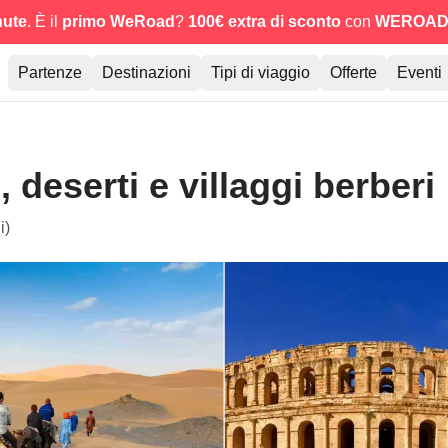
nute
. È il
primo WeRoad
?
100€ extra di sconto
con
WEROAD
Partenze
Destinazioni
Tipi di viaggio
Offerte
Eventi
, deserti e villaggi berberi
i)