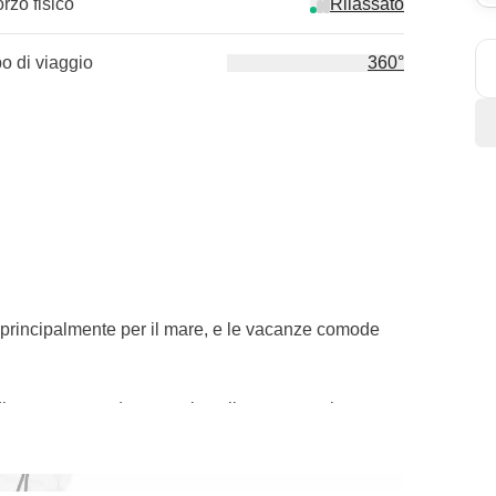
orzo fisico
Rilassato
po di viaggio
360°
e principalmente per il mare, e le vacanze comode
ir poco stupendo, ma noi vogliamo portarvi a
e perfetto per esplorare i panorami e le usanze del
a dai turisti.