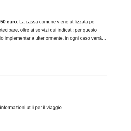
50 euro
. La cassa comune viene utilizzata per
artecipare, oltre ai servizi qui indicati; per questo
io implementarla ulteriormente, in ogni caso verrà
ranno concordato di fare e la relativa quota del
e in quad)
 che contribuiranno a rendere unico il nostro percorso
aliane, la mancia è una parte consistente della
teniamo opportuno ricompensare i servizi ricevuti
informazioni utili per il viaggio
per alcune delle notti, la camera condivisa con letto