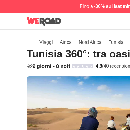
Fino a -
30% sui last mi
Viaggi
Africa
Nord Africa
Tunisia
Tunisia 360°: tra oasi
9 giorni •
8 notti
4.8
(40 recension